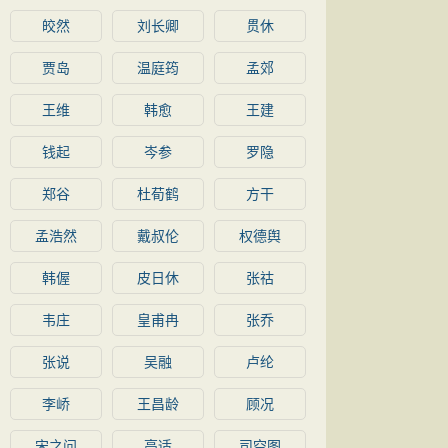
皎然
刘长卿
贯休
贾岛
温庭筠
孟郊
王维
韩愈
王建
钱起
岑参
罗隐
郑谷
杜荀鹤
方干
孟浩然
戴叔伦
权德舆
韩偓
皮日休
张祜
韦庄
皇甫冉
张乔
张说
吴融
卢纶
李峤
王昌龄
顾况
宋之问
高适
司空图