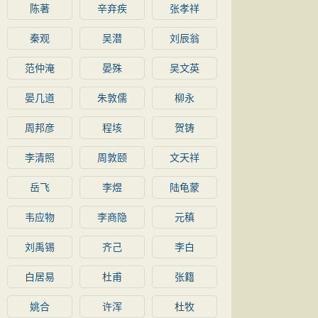
陈著
辛弃疾
张孝祥
秦观
吴潜
刘辰翁
范仲淹
晏殊
吴文英
晏几道
朱敦儒
柳永
周邦彦
程垓
贺铸
李清照
周敦颐
文天祥
岳飞
李煜
陆龟蒙
韦应物
李商隐
元稹
刘禹锡
齐己
李白
白居易
杜甫
张籍
姚合
许浑
杜牧