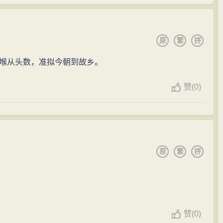
原
繁
拼
堠从头数，准拟今朝到故乡。
赞
(
0)
原
繁
拼
赞
(
0)