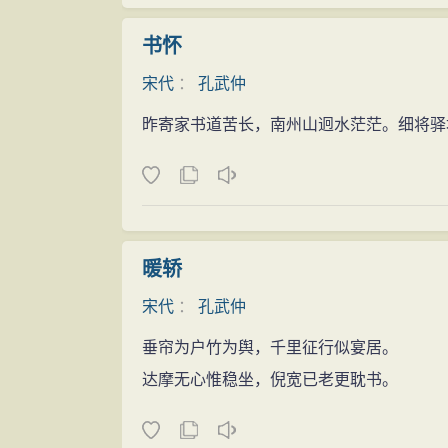
书怀
宋代
：
孔武仲
昨寄家书道苦长，南州山迥水茫茫。细将驿
暖轿
宋代
：
孔武仲
垂帘为户竹为舆，千里征行似宴居。
达摩无心惟稳坐，倪宽已老更耽书。