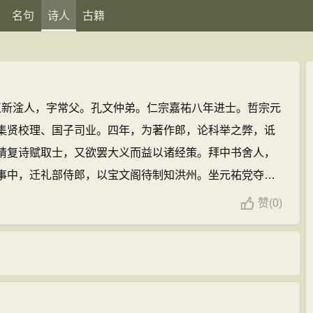
名句
诗人
古籍
宋临江新淦人，字常父。孔文仲弟。仁宗嘉祐八年进士。哲宗元
集贤校理、国子司业。四年，为著作郎，论科举之弊，诋
请复诗赋取士，又欲罢大义而益以诸经策。拜中书舍人，
事中，迁礼部侍郎，以宝文阁待制知洪州。坐元祐党夺
文仲、弟孔平仲以文声起江西，时号三孔。有《诗书论语
赞
(
0)
《芍药谱》、《内外制》、《杂文》、《宗伯集》(编入
仲的诗文(382篇)