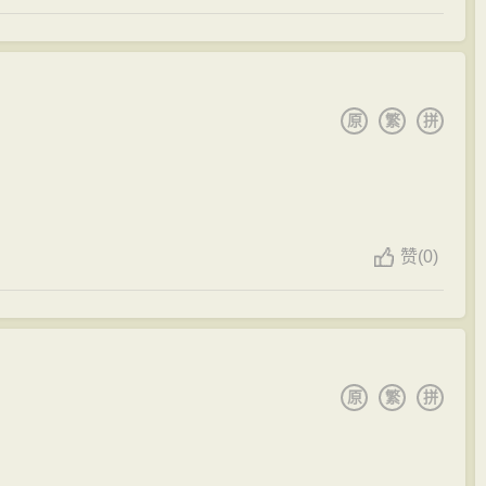
原
繁
拼
赞
(
0)
原
繁
拼