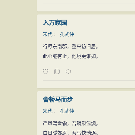
入万家园
宋代
：
孔武仲
行尽东南郡，重来访旧居。
此心能有止，他境更谁如。
舍轿马而步
宋代
：
孔武仲
严风驾雪霜，吾轿颇温燠。
白日暖郊原，吾马快驰逐。