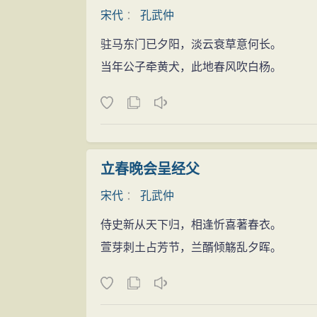
宋代
：
孔武仲
驻马东门已夕阳，淡云衰草意何长。
当年公子牵黄犬，此地春风吹白杨。
立春晚会呈经父
宋代
：
孔武仲
侍史新从天下归，相逢忻喜著春衣。
萱芽刺土占芳节，兰醑倾觞乱夕晖。