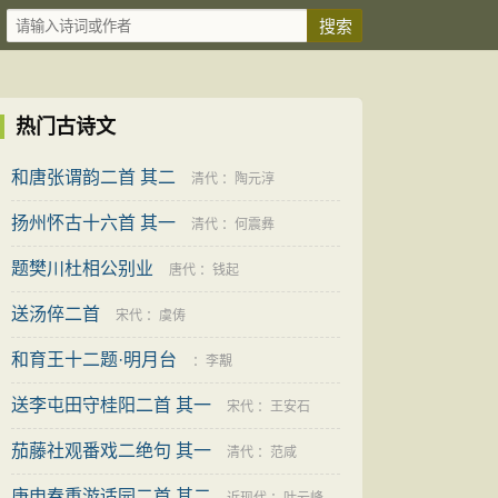
热门古诗文
和唐张谓韵二首 其二
清代
：
陶元淳
扬州怀古十六首 其一
清代
：
何震彝
题樊川杜相公别业
唐代
：
钱起
送汤倅二首
宋代
：
虞俦
和育王十二题·明月台
：
李覯
送李屯田守桂阳二首 其一
宋代
：
王安石
茄藤社观番戏二绝句 其一
清代
：
范咸
庚申春重游适园二首 其二