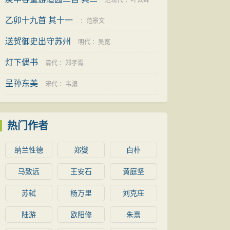
近现代
：
叶云峰
乙卯十九首 其十一
：
范景文
送贺御史出守苏州
明代
：
吴宽
灯下偶书
清代
：
郑孝胥
呈孙东美
宋代
：
韦骧
热门作者
纳兰性德
郑燮
白朴
马致远
王安石
黄庭坚
苏轼
杨万里
刘克庄
陆游
欧阳修
朱熹