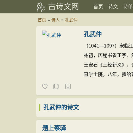
古诗文网
首页
诗文
诗单
首页
»
诗人
»
孔武仲
孔武仲
（1041—1097）
祐初，历秘书省正字、
王安石《三经新义》，
直学士院。八年，擢给
职，居池州卒。与兄孔
说》、《金华讲义》、
《清江三孔集》)。
孔武
孔武仲的诗文
题上蔡驿