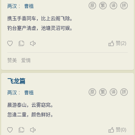
响到他一生的事，这就是世子之争。
原
繁
译
拼
两汉
：
曹植
建安十九年（214年），曹植改封临淄侯。这一年，
携玉手喜同车，比上云阁飞除。
曹操东征孙权，令曹植留守邺城，告诫他：“当年我担任
钓台蹇产清虚，池塘灵沼可娱。
顿邱令的时候二十三岁，回想起那时候的所作所为，至
今都不曾后悔。如今你也是二十三岁，怎能不发奋图强
赞
(
2)
呢！”曹植既因为有才而受宠，丁仪、丁廙、杨修等人便
都来辅佐他。曹操有些犹疑，好几次几乎要立曹植为太
赞美
爱情
子。然而，曹植文人气、才子气太浓，常常任性而行，
不注意修饰约束自己，饮起酒来毫无节制，做出几件让
飞龙篇
曹操很是失望的事。
原
繁
译
拼
两汉
：
曹植
尤其是在建安二十二年（217年），他在曹操外出期
晨游泰山，云雾窈窕。
间，借着酒兴私自坐着王室的车马，擅开王宫大门司马
忽逢二童，颜色鲜好。
门，在只有帝王举行典礼才能行走的禁道上纵情驰骋，
一直游乐到金门，他早把曹操的法令忘到九霄云外去
赞
(
0)