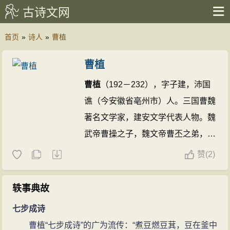
古诗文网
首页
»
诗人
»
曹植
曹植
曹植
（192－232），字子建，沛国
谯（今安徽省亳州市）人。三国曹魏
著名文学家，建安文学代表人物。魏
武帝曹操之子，魏文帝曹丕之弟，生
前曾为陈王，去世后谥号“思”，因此
赞
(
2)
又称陈思王。后人因他文学上的造诣
而将他与曹操、曹丕合称为“三曹”，
轶事典故
南朝宋文学家谢灵运更有“天下才有
七步成诗
一石，曹子建独占八斗”的评价。王
曹植“七步成诗”的广为流传：“煮豆燃豆萁，豆在釜中