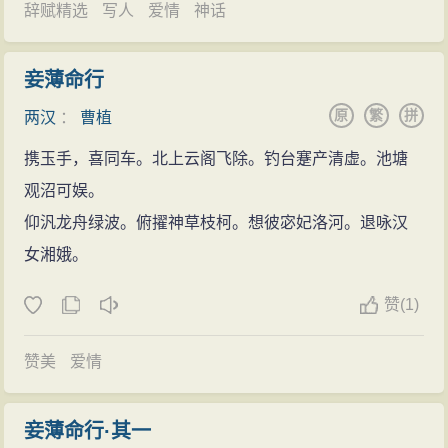
交卷，其文曰《登台赋》。从此曹操对曹植寄予厚望，
辞赋精选
写人
爱情
神话
人释永悟有词（《东阿王赞》）赞其功德：东阿王植
以为他是最能成就大事的人。
公，降生曹魏王宫，云高天籁连竺中，鱼山接长空。瑞
建安十六年（211年）秋，刚行冠礼的曹植暂时告别
妾薄命行
应本起得删治，七步诗八斗雄，和平妙音世界同，梵呗
了在邺城宴饮游乐、吟诗作赋的优游生活，慨然请缨，
原
繁
拼
两汉
：
曹植
源真宗。（正史当中并无记栽说曹植与佛教有什么联
随父西征。一路上跋山涉水，晓行夜宿。当西征大军辗
系，曹植与佛教的关系多出自禅林野史以及宗教史
携玉手，喜同车。北上云阁飞除。钓台蹇产清虚。池塘
转到帝都洛阳时，曹植被眼前的一幕惊呆了：饱受战火
中。）
观沼可娱。
的洗劫，洛阳城往日的繁华消逝得无影无踪，到处都是
仰汎龙舟绿波。俯擢神草枝柯。想彼宓妃洛河。退咏汉
残垣断壁，荆棘丛生，昔日气势雄浑的皇宫已成一片废
女湘娥。
墟，湮没在杂草间，片片黄叶满城乱舞。满腔热血的曹
植怀着一颗立功垂名的心，随西征军离开洛阳，继续向
赞
(
1)
西进发。经过一年多的兼并战争，西部最终结束了一盘
散沙的混乱局面，迎来了它的稳定与安宁。凯旋的曹植
赞美
爱情
不久即被封为临淄侯。
在邺城时期，有一件对曹植来说是至关重要、并影
妾薄命行·其一