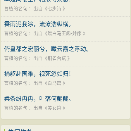
活从此发生了变化。他从一个过着优游宴乐生活的贵族
曹植的名句
：出自《
七步诗
》
王子，变成处处受限制和打击的对象。
黄初二年（221年），30岁的曹植被徙封安乡侯（今
霖雨泥我涂，流潦浩纵横。
河北晋州侯城），邑八百户；当年七月又改封鄄城侯
曹植的名句
：出自《
赠白马王彪·并序
》
（今山东鄄城县），是年作《野田黄雀行》，这次改封
成为曹植一生重要的转折点。
俯皇都之宏丽兮，瞰云霞之浮动。
黄初三年（222年）四月，31岁的曹植被封为鄄城
曹植的名句
：出自《
铜雀台赋
》
王，邑二千五百户，也就是在这次被封王之后回鄄城的
捐躯赴国难，视死忽如归！
途中，他写下了著名的《洛神赋》。在《洛神赋》中，
曹植的名句
：出自《
白马篇
》
诗人描摹了一位美丽多情的女神形象，把她作为自己美
好理想的象征，寄托了自己对美好理想的倾心仰慕和热
柔条纷冉冉，叶落何翩翩。
爱；又虚构了向洛神求爱的故事，象征了自己对美好理
曹植的名句
：出自《
美女篇
》
想梦寐不辍的热烈追求；最后通过恋爱失败的描写，以
此表现自己对理想的追求归于破灭。