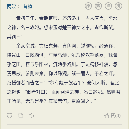
东征海贼管承到达淳于（今安丘东北）。
原
繁
译
拼
梁《高僧传》卷十三：陈思王曹植，深爱声律，属
两汉
：
曹植
建安十二年（207年）一月回师邺城，他在《求自试
音经音，既通般遮之瑞响，又感鱼山之神制，于是删治
黄初三年，余朝京师，还济洛川。古人有言，斯水
表》中所说“东临沧海”即指此事。九月，16岁的曹植随父
瑞应本起， 以为学者之宗，传声则三千有余，在契则四
之神，名曰宓妃。感宋玉对楚王神女之事，遂作斯赋，
北征柳城（今辽宁朝阳），他在《求自试表》中说“北出
十有二。（四十二契当指四十二个曲章）
其词曰：
玄塞”即指此行，《白马篇》就是曹植对此期间随父征战
《法华玄赞》卷四：陈思王登鱼山，闻岩岫诵经，
余从京域，言归东藩，背伊阙，越轘辕，经通谷，
的写照。
清婉道亮，远俗流响，遂拟其声，而制梵呗。
陵景山。日既西倾，车殆马烦。尔乃税驾乎蘅皋，秣驷
建安十三年（208年）七月，17岁的曹植随父南征刘
《法苑珠林·呗赞篇》卷三十六：魏时陈思王曹
乎芝田，容与乎阳林，流眄乎洛川。于是精移神骇，忽
表至新野，后又随父与孙权战于赤壁。
植……每读佛经辄流连嗟玩，以为至道之宗极也。遂制
焉思散。俯则未察，仰以殊观。睹一丽人，于岩之畔。
建安十四年（209年），曹植随父征战第一次回到家
转赞七声，升降曲折之响，世人讽诵，咸宪章焉。尝游
乃援御者而告之曰：“尔有觌于彼者乎？彼何人斯，若此
乡亳州。
鱼山，忽闻空中梵天之响，清雅哀婉，其声动心，独听
之艳也！”御者对曰：“臣闻河洛之神，名曰宓妃。然则君
太子之争
良久，而侍御皆闻。植深感神理，弥寤法应，乃摹其声
王所见，无乃是乎？其状若何，臣愿闻之。”
建安十五年（210年），曹操在邺城所建的铜雀台落
节，写为梵呗。纂文制音，传为后式。 梵声显世，始于
成，召集了一批文士“登台为赋”，曹植也在其中。在众人
赞
(
4)
此焉。其所传呗，凡有六契。
之中，独有曹植提笔略加思索，一挥而就，而且第一个
由于曹植创制梵呗，意义深远，贡献巨大，所以近