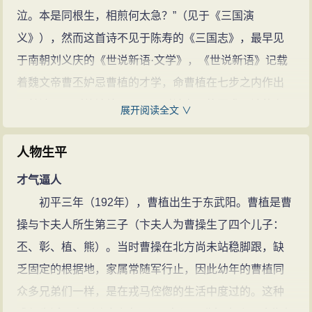
士祯尝论汉魏以来二千年间诗家堪称
泣。本是同根生，相煎何太急？”（见于《三国演
“仙才”者，
曹植
、李白、苏轼三人
义》），然而这首诗不见于陈寿的《三国志》，最早见
耳。
曹植的诗文(298篇)
曹植的名句
于南朝刘义庆的《世说新语·文学》，《世说新语》记载
(5条)
着魏文帝曹丕妒忌曹植的才学，命曹植在七步之内作出
一首诗，否则将被处死，而且对诗有严格要求：诗的主
展开阅读全文 ∨
题必须为兄弟之情，但是全诗又不可包含兄弟二字，曹
植在不到七步之内便吟出：“煮豆持作羹，漉菽以为汁。
人物生平
萁在釜下燃，豆在釜中泣。本自同根生，相煎何太急？”
才气逼人
但此诗是否为曹植所著作，至现今仍有争议。
初平三年（192年），曹植出生于东武阳。曹植是曹
洛神悲歌
操与卞夫人所生第三子（卞夫人为曹操生了四个儿子：
对于《文选》中的谬注，清人朱乾在《乐府正义》
丕、彰、植、熊）。当时曹操在北方尚未站稳脚跟，缺
中鞭挞说，这篇原是曹植借“宓牺氏之女，溺死洛水为神”
乏固定的根据地，家属常随军行止，因此幼年的曹植同
的传说抒发自己怀才不遇心境的《感鄄赋》。鄄者，实
众多兄弟们一样，是在戎马倥偬的生活中度过的。这种
为封地也。好事者利用“鄄”与“甄”通，附会出《洛神赋》