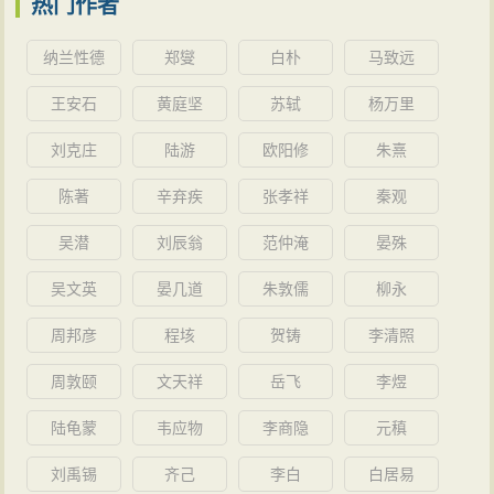
忧生之嗟
热门作者
黄初四年（223年），32岁的曹植徙封雍丘王。
纳兰性德
郑燮
白朴
马致远
黄初六年（公元225年），曹丕南征归来，路过雍
王安石
黄庭坚
苏轼
杨万里
丘，与曹植见面，增其户五百。
黄初七年（226年），曹丕病逝，曹叡继位，即魏明
刘克庄
陆游
欧阳修
朱熹
帝。壮心不已的曹植急切地渴望自己的才能得以施展，
陈著
辛弃疾
张孝祥
秦观
他曾多次慷慨激昂地上书曹叡，要求给予政治上的任
吴潜
刘辰翁
范仲淹
晏殊
用，拳拳之心可以使铁石心肠之人动容。但过于冷静理
智的曹叡却心如古井，不起微澜，对于曹植的种种表白
吴文英
晏几道
朱敦儒
柳永
和要求，只是口头上给予嘉许而已。曹叡对他仍严加防
周邦彦
程垓
贺铸
李清照
范和限制，处境并没有根本好转。曹植在文、明二世的
周敦颐
文天祥
岳飞
李煜
12年中，曾被迁封过多次，最后的封地在陈郡。
太和三年（229年），38岁的曹植徙封东阿，其间潜
陆龟蒙
韦应物
李商隐
元稹
心著作，研究儒典。
刘禹锡
齐己
李白
白居易