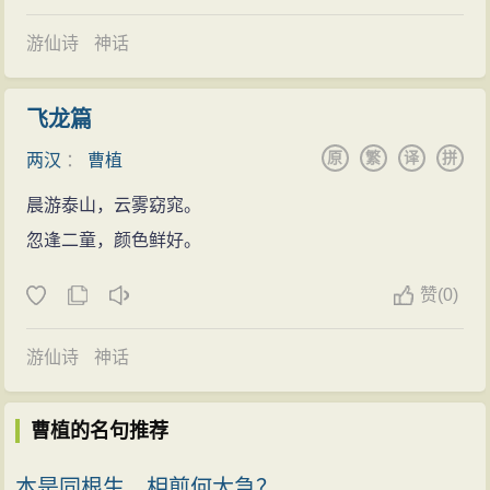
了。曹操大怒，处死了掌管王室车马的公车令。从此加
重对诸侯的法规禁令，曹植也因此事而日渐失去曹操的
游仙诗
神话
信任和宠爱。十月，曹操召令曹丕为世子。从此，曹植
告别了昂扬奋发的人生阶段，陷入难以自拔的苦闷和浓
飞龙篇
浓的悲愁中。
原
繁
译
拼
两汉
：
曹植
建安二十四年（219年），曹仁为关羽所围困，曹操
晨游泰山，云雾窈窕。
让曹植担任南中郎将，行征虏将军，带兵解救曹仁。命
忽逢二童，颜色鲜好。
令发布后，曹植却喝得酩酊大醉不能受命，于是曹操后
悔，不再重用他。
赞
(
0)
洛水感怀
建安二十五年（220年）正月，曹操病逝洛阳，曹丕
游仙诗
神话
继王位，曹植时年29岁，作《上庆文帝受禅表》、《魏
德论》。曹丕称帝之后，对曹植严加防范。后来，曹丕
曹植的名句推荐
碍于母后卞氏的压力，只好将曹植数次徙封。曹植的生
本是同根生，相煎何太急？