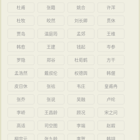
太和六年（232年），曹植改封陈王，11月曹植在忧
杜甫
张籍
姚合
许浑
郁中病逝，时年41岁，遵照遗愿，将其葬于东阿鱼山。
后人称之为“陈王”或“陈思王”。
杜牧
皎然
刘长卿
贯休
贾岛
温庭筠
孟郊
王维
韩愈
王建
钱起
岑参
罗隐
郑谷
杜荀鹤
方干
孟浩然
戴叔伦
权德舆
韩偓
皮日休
张祜
韦庄
皇甫冉
张乔
张说
吴融
卢纶
李峤
王昌龄
顾况
宋之问
高适
司空图
李端
赵嘏
柳宗元
张九龄
李贺
韩翃