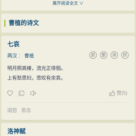
戎伍生活一直到建安九年（204年），曹操击败了劲敌袁
展开阅读全文 ∨
隐寓曹植与魏文帝曹丕之妻甄氏的叔嫂恋事，不独污前
绍集团，攻克了其经营多年的邺城（今河北临漳），方
人之行，亦且污后人之口。近有学者考证出《洛神赋》
才有所改变。
曹植的诗文
的主旨是曹植悼念怀恋其亡妻崔氏女，洛神形象是崔氏
曹植自小非常聪慧，才十岁出头，就能诵读《诗
女的化身。然而两者说法皆有不妥之处，故此隐喻君臣
经》、《论语》及先秦两汉辞赋，诸子百家也曾广泛涉
七哀
大义说较为流行。朱东润主编的《中国历代文学作品
猎。他思路快捷，谈锋健锐，进见曹操时每被提问常常
原
繁
译
拼
选》云：“本篇或系假托洛神寄寓对君主的思慕，反映衷
两汉
：
曹植
应声而对，脱口成章。曹操曾经看了曹植写的文章，惊
情不能相通的苦闷。”
明月照高楼，流光正徘徊。
喜的问他：“你请人代写的吧？”曹植答道：“话说出口就是
梵呗泰斗
上有愁思妇，悲叹有余哀。
论，下笔就成文章，只要当面考试就知道了，何必请人
中国本土赞呗之起源，相传为曹魏陈思王曹植游鱼
代作呢！”
赞
(
5)
山（在今山东省东阿县境）时，闻空中天乐梵呗之声，
再加之性情坦率自然，不讲究庄重的仪容，车马服
美妙绝伦，意境深远，感悟甚深，于是将其音节纪录下
饰，不追求华艳、富丽，这自然很合曹操的口味。渐渐
闺怨
思念
来，结合《太子瑞应本起经》，撰文制音，作成了《太
地，曹操开始把爱心转移到曹植身上。
子颂》和《菩萨子颂》，遂成合汉曲梵音而制作梵呗之
建安十一年（206年）八月，15岁的曹植第一次随父
洛神赋
始。