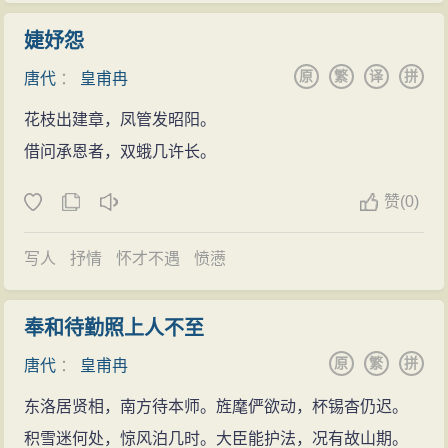
婕妤怨
原
繁
译
拼
唐代
：
皇甫冉
花枝出建章，凤管发昭阳。
借问承恩者，双蛾几许长。
赞
(
0)
写人
抒情
怀才不遇
愤懑
奉和待勤照上人不至
原
繁
拼
唐代
：
皇甫冉
东洛居贤相，南方待本师。旌麾俨欲动，杯锡杳仍迟。
积雪迷何处，惊风泊几时。大臣能护法，况有故山期。