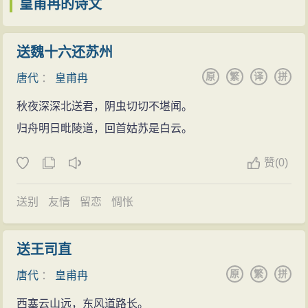
皇甫冉的诗文
代胡应麟则认为四首中皇甫冉的最佳。故《巫山峡》又
有唐人三峡诗魁首之称。
送魏十六还苏州
原
繁
译
拼
唐代
：
皇甫冉
秋夜深深北送君，阴虫切切不堪闻。
归舟明日毗陵道，回首姑苏是白云。
赞
(
0)
送别
友情
留恋
惆怅
送王司直
原
繁
拼
唐代
：
皇甫冉
西塞云山远，东风道路长。