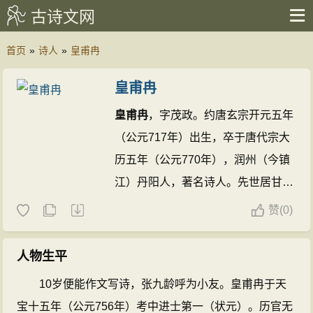
古诗文网
首页
»
诗人
»
皇甫冉
皇甫冉
皇甫冉
，字茂政。约唐玄宗开元五年
（公元717年）出生，卒于唐代宗大
历五年（公元770年），润州（今镇
江）丹阳人，著名诗人。先世居甘肃
泾州。天宝十五年进士。曾官无锡
赞
(
0)
尉，大历初入河南节度使王缙幕，终
左拾遗、右补阙。其诗清新飘逸，多
人物生平
飘泊之感。
皇甫冉的诗文(220篇)
皇
10岁便能作文写诗，张九龄呼为小友。皇甫冉于天
甫冉的名句(4条)
宝十五年（公元756年）考中进士第一（状元）。历官无