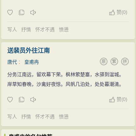
赞
(
0)
写人
抒情
怀才不遇
愤懑
送裴员外往江南
原
繁
拼
唐代
：
皇甫冉
分务江南远，留欢幕下荣。枫林萦楚塞，水驿到湓城。
岸草知春晚，沙禽好夜惊。风帆几泊处，处处暮潮清。
赞
(
0)
写人
抒情
怀才不遇
愤懑