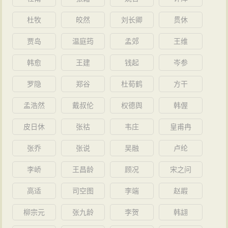
杜牧
皎然
刘长卿
贯休
贾岛
温庭筠
孟郊
王维
韩愈
王建
钱起
岑参
罗隐
郑谷
杜荀鹤
方干
孟浩然
戴叔伦
权德舆
韩偓
皮日休
张祜
韦庄
皇甫冉
张乔
张说
吴融
卢纶
李峤
王昌龄
顾况
宋之问
高适
司空图
李端
赵嘏
柳宗元
张九龄
李贺
韩翃