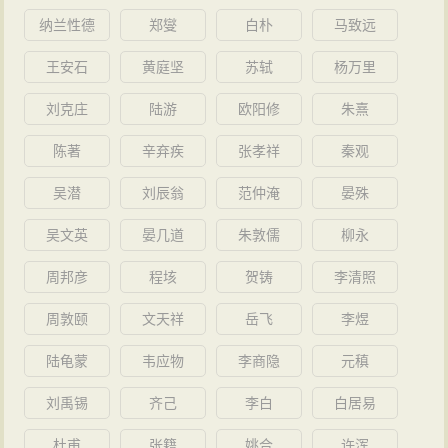
纳兰性德
郑燮
白朴
马致远
王安石
黄庭坚
苏轼
杨万里
刘克庄
陆游
欧阳修
朱熹
陈著
辛弃疾
张孝祥
秦观
吴潜
刘辰翁
范仲淹
晏殊
吴文英
晏几道
朱敦儒
柳永
周邦彦
程垓
贺铸
李清照
周敦颐
文天祥
岳飞
李煜
陆龟蒙
韦应物
李商隐
元稹
刘禹锡
齐己
李白
白居易
杜甫
张籍
姚合
许浑