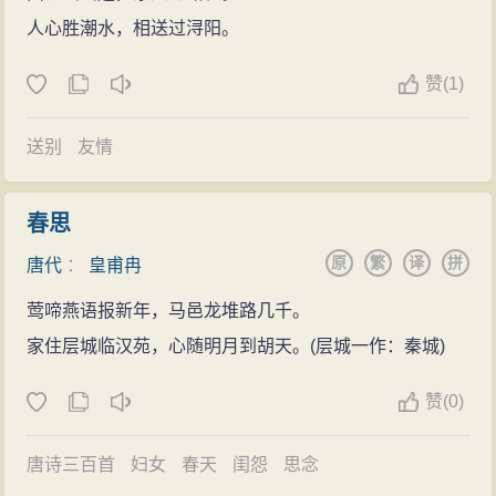
人心胜潮水，相送过浔阳。
赞
(
1)
送别
友情
春思
原
繁
译
拼
唐代
：
皇甫冉
莺啼燕语报新年，马邑龙堆路几千。
家住层城临汉苑，心随明月到胡天。(层城一作：秦城)
赞
(
0)
唐诗三百首
妇女
春天
闺怨
思念