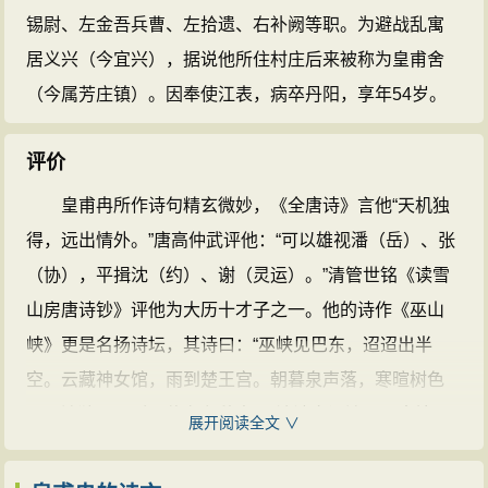
锡尉、左金吾兵曹、左拾遗、右补阙等职。为避战乱寓
居义兴（今宜兴），据说他所住村庄后来被称为皇甫舍
（今属芳庄镇）。因奉使江表，病卒丹阳，享年54岁。
评价
皇甫冉所作诗句精玄微妙，《全唐诗》言他“天机独
得，远出情外。”唐高仲武评他：“可以雄视潘（岳）、张
（协），平揖沈（约）、谢（灵运）。”清管世铭《读雪
山房唐诗钞》评他为大历十才子之一。他的诗作《巫山
峡》更是名扬诗坛，其诗曰：“巫峡见巴东，迢迢出半
空。云藏神女馆，雨到楚王宫。朝暮泉声落，寒暄树色
同。清猿不可听，偏在九秋中。”该诗文词清丽，意境明
展开阅读全文 ∨
朗，浑然天成，音韵流畅。刘禹锡过巫山时，见古人题
诗千余首，独挑皇甫冉等四人的诗各一首为代表，而明