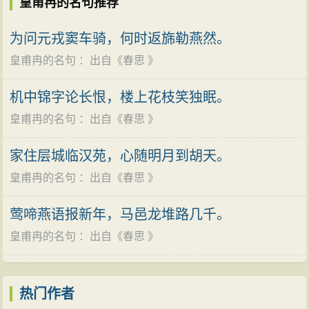
皇甫冉的名句推荐
为问元戎窦车骑，何时返旆勒燕然。
皇甫冉的名句
：出自《
春思
》
机中锦字论长恨，楼上花枝笑独眠。
皇甫冉的名句
：出自《
春思
》
家住层城临汉苑，心随明月到胡天。
皇甫冉的名句
：出自《
春思
》
莺啼燕语报新年，马邑龙堆路几千。
皇甫冉的名句
：出自《
春思
》
热门作者