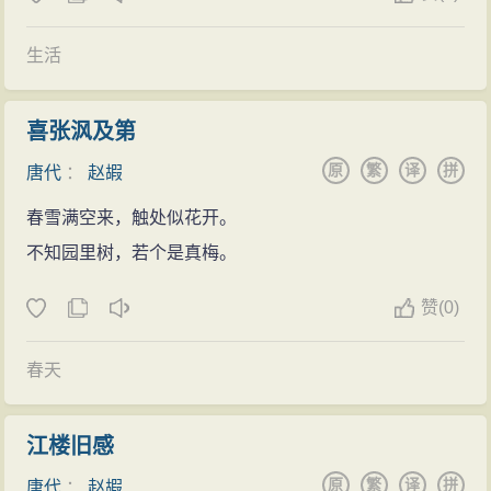
生活
喜张沨及第
原
繁
译
拼
唐代
：
赵嘏
春雪满空来，触处似花开。
不知园里树，若个是真梅。
赞
(
0)
春天
江楼旧感
原
繁
译
拼
唐代
：
赵嘏