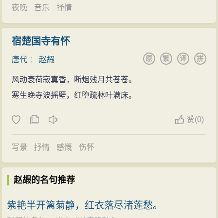
夜晚
音乐
抒情
宿楚国寺有怀
原
繁
译
拼
唐代
：
赵嘏
风动衰荷寂寞香，断烟残月共苍苍。
寒生晚寺波摇壁，红堕疏林叶满床。
赞
(
0)
写景
抒情
感慨
伤怀
赵嘏的名句推荐
紫艳半开篱菊静，红衣落尽渚莲愁。