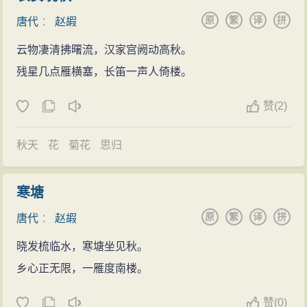
中六、七年(852、853)卒于任上。
原
繁
译
拼
唐代
：
赵嘏
存诗二百多首， 其中七律、七绝最
多且较出色。
赵嘏的诗文(220篇)
赵
云物凄清拂曙流，汉家宫阙动高秋。
嘏的名句(5条)
残星几点雁横塞，长笛一声人倚楼。
赞
(
2)
秋天
花
菊花
思归
寒塘
原
繁
译
拼
唐代
：
赵嘏
晓发梳临水，寒塘坐见秋。
乡心正无限，一雁度南楼。
赞
(
0)