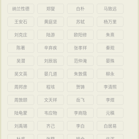
纳兰性德
郑燮
白朴
马致远
王安石
黄庭坚
苏轼
杨万里
刘克庄
陆游
欧阳修
朱熹
陈著
辛弃疾
张孝祥
秦观
吴潜
刘辰翁
范仲淹
晏殊
吴文英
晏几道
朱敦儒
柳永
周邦彦
程垓
贺铸
李清照
周敦颐
文天祥
岳飞
李煜
陆龟蒙
韦应物
李商隐
元稹
刘禹锡
齐己
李白
白居易