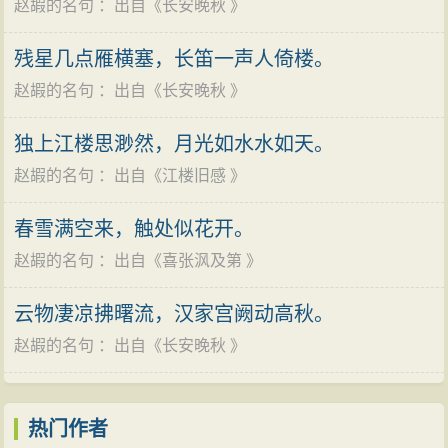
赵嘏的名句
：出自《
长安晚秋
》
残星几点雁横塞，长笛一声人倚楼。
赵嘏的名句
：出自《
长安晚秋
》
独上江楼思渺然，月光如水水如天。
赵嘏的名句
：出自《
江楼旧感
》
春雪满空来，触处似花开。
赵嘏的名句
：出自《
喜张沨及第
》
云物凄凉拂曙流，汉家宫阙动高秋。
赵嘏的名句
：出自《
长安晚秋
》
热门作者