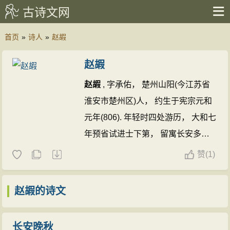
古诗文网
首页
»
诗人
»
赵嘏
赵嘏
赵嘏
, 字承佑， 楚州山阳(今江苏省
淮安市楚州区)人， 约生于宪宗元和
元年(806). 年轻时四处游历， 大和七
年预省试进士下第， 留寓长安多
年， 出入豪门以干功名， 其间似曾
赞
(
1)
远去岭表当了几年幕府。 后回江东,
家于润州(今镇江). 会昌四年进士及
赵嘏的诗文
第, 一年后东归。 会昌末或大中初复
往长安， 入仕为渭南尉。 约宣宗大
长安晚秋