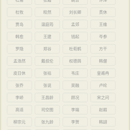
杜甫
张籍
姚合
许浑
杜牧
皎然
刘长卿
贯休
贾岛
温庭筠
孟郊
王维
韩愈
王建
钱起
岑参
罗隐
郑谷
杜荀鹤
方干
孟浩然
戴叔伦
权德舆
韩偓
皮日休
张祜
韦庄
皇甫冉
张乔
张说
吴融
卢纶
李峤
王昌龄
顾况
宋之问
高适
司空图
李端
赵嘏
柳宗元
张九龄
李贺
韩翃