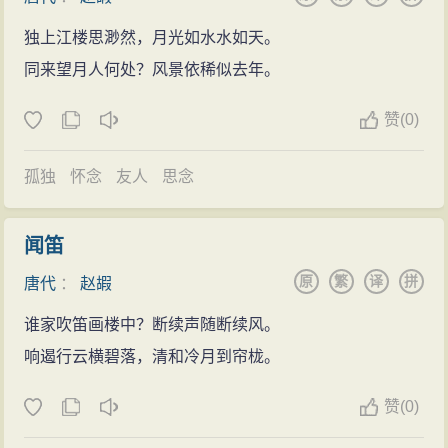
独上江楼思渺然，月光如水水如天。
同来望月人何处？风景依稀似去年。
赞
(
0)
孤独
怀念
友人
思念
闻笛
原
繁
译
拼
唐代
：
赵嘏
谁家吹笛画楼中？断续声随断续风。
响遏行云横碧落，清和冷月到帘栊。
赞
(
0)