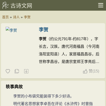
古诗文网
首页
»
诗人
»
李贺
李贺
李贺
（约公元791年-约817年），字
长吉，汉族，唐代河南福昌（今河南
洛阳宜阳县）人，家居福昌昌谷，后
世称李昌谷，是唐宗室郑王李亮后
裔。有“诗鬼”之称，是与“诗圣”杜
赞
(
15)
甫、“诗仙”李白、“诗佛”王维相齐名
的唐代著名诗人。著有《昌谷集》。
轶事典故
李贺
是中唐的浪漫主义诗人，与李
李贺的小布袋究能装得下多少好诗。
白、李商隐称为唐代三李。有“‘太白
明代著名思想家李卓吾在评论《水浒传》时曾指