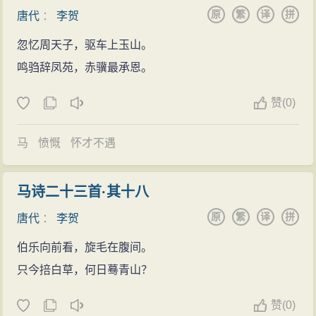
才思聪颖，七岁能诗，又擅长“疾书”。相传贞元十二年
原
繁
译
拼
李贺的诗名遂越发大了。但许多嫉妒李贺的人说他父亲
唐代
：
李贺
（公元796）李贺正值七岁，韩愈、皇甫湜造访，李贺援
名字叫“李晋肃”，其中的“晋”跟进士的“进”同音，那是“家
忽忆周天子，驱车上玉山。
笔辄就写就《高轩过》一诗，韩愈与皇甫湜大吃一惊，
讳”，是不能去参加进士考试的；这害得大文豪韩愈写了
鸣驺辞凤苑，赤骥最承恩。
李贺从此名扬京洛。年纪稍长，李贺白日骑驴觅句，暮
一篇著名的《讳辨》来为之辨解。然而，李贺此后的仕
则探囊整理，焚膏继晷，十分刻苦。李商隐作《小传》
赞
(
0)
途竟因这些小人的恶意中伤，终究没能去参加进士考
云：“恒从小奚奴，骑巨驴，背一古锦囊，遇有所得，即
试，从而埋下了他一生生活中那辛酸和贫困的因子。
书投囊中，及暮归，太夫人使婢受囊出之，所见书多，
马
愤慨
怀才不遇
但李贺的写作状态却是使人感慨以至于赞叹的。他
辄曰：‘是儿要当呕出心乃已耳！’”。贞元二十年（804
写诗不急着立题，而是先要到生活中去发现题材，挖掘
年），十五岁的李贺就已经誉满京华与李益齐名了。
马诗二十三首·其十八
题材。他经常骑着一匹瘦马，带着家中的小童子，边走
唐顺宗永贞元年（805年），李贺十六岁，当年顺宗
原
繁
译
拼
唐代
：
李贺
边思索，一旦有了好句子或是来了灵感，他便把所想到
带病继位（中风），任用王叔文、韦执谊等除弊革新，
的灵感火花急速记录下来，并把它们投进小童子所背负
伯乐向前看，旋毛在腹间。
史称永贞革新。八月宦官俱文珍勾结贵族官僚改元永
着的小锦囊里。一到家里，他连饭也来不及吃，遂从小
只今掊白草，何日蓦青山？
贞，逼顺宗称病退位，新政遂败。次年，顺宗病亡。唐
锦囊里拿出他白天所投进去的断章零句，当即进行整
人（刘禹锡、柳宗元等）在诗文中有影射，指称顺宗并
赞
(
0)
理，并把它们写成一首首令人叫好的诗作。他母亲看到