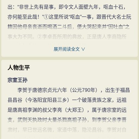
仙才，长吉鬼才’之说。
李贺
是继屈
出：“非世上先有是事，即令文人面壁九年，呕血十石，
原、李白之后，中国文学史上又一位
亦何能至此哉！”①这里所说“呕血”一事，跟晋代大名士阮
颇享盛誉的浪漫主义诗人。
李贺
长期
籍因他母亲丧逝而喝酒二斗后，便大哭起来并“因吐血”之
的抑郁感伤，焦思苦吟的生活方式，
事大为不同。②李卓吾所用的典故，正是唐人李商隐所
元和八年（813年）因病辞去奉礼郎
写《李长吉传》里的李贺少年写诗故事。
展开阅读全文 ∨
回昌谷，27岁英年早逝。
李贺的诗
李贺天才早熟，他在七岁时便写得一手好诗文，而
文(207篇)
李贺的名句(34条)
且当即就名动京城。其时担任吏部员外郎的大文豪韩愈
人物生平
及侍郎皇甫湜听说有这种奇事后，开始还不大相信，
宗室王孙
说：“要是古人，那还罢了；而今天居然有这样的奇人，
李贺于唐德宗贞元六年（公元790年），出生于福昌
那我们怎么能失之交臂呢？”说罢，二人便联袂着要去探
县昌谷（今洛阳宜阳县三乡）一个破落贵族之家，远祖
访个究竟了。
是唐高祖李渊的叔父李亮（大郑王），属于唐宗室的远
见到李贺还是个小不点儿的孩子时，两位大人当即
支，武则天执政时大量杀戮高祖子孙，到李贺父亲李晋
遂出题让他写作，以便验证李贺到底有无真才实学。这
肃时，早已世远名微，家道中落，隐沦昌谷。李贺对自
李贺却也并不惊慌，向两位大人深施一礼，然后便援笔