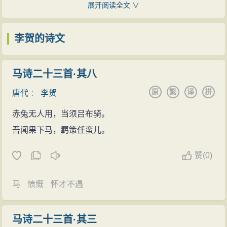
己有李唐宗室高贵血统这一点十分自豪，在他的降里一
展开阅读全文 ∨
写了一首在文学史足以流传的名作《高轩过》，这首古
再提起：“唐诸王孙李长吉”、“宗孙不调为谁怜”、“为谒皇
诗说的是：
孙请曹植”。但实际上，他这个“宗室王孙”恐怕连大郑王房
李贺的诗文
华裾织翠青如葱，金环压辔摇玲珑。
的嫡脉也不是，至少是家道早就衰落了。
马蹄隐耳声隆隆，入门下马气如虹。
李贺自述家境时说：“我在山上舍，一亩嵩硗田。夜
马诗二十三首·其八
云是东京才子，文章巨公。
雨叫租吏，舂声暗交关。”（《送韦仁实兄弟入关》）父
原
繁
译
拼
二十八宿罗心胸，元精耿耿贯当中。
唐代
：
李贺
亲李晋肃，早年被雇为“边上从事”。大历三年（768）去
殿前作赋声摩空，笔补造化天无功。
赤兔无人用，当须吕布骑。
蜀任职，曾与表兄杜甫相遇于公安，“漂泊”一生，到李贺
庞眉书客感秋蓬，谁知死草生华风？
吾闻果下马，羁策任蛮儿。
出生的贞元年间，晋肃稍得升迁，任陕县令，但不久老
我今垂翅附冥鸿，他日不羞蛇作龙！
死。母亲郑氏，生一女二子，长守昌谷。大女出嫁后，
赞
(
0)
韩愈他们见李贺诗中所展现出来的那种自信和渊
家境愈贫寒。李贺兄弟二人外出谋生，欲饱肌腹。“欲将
博，谦虚和恭敬，是他们很久都没有见到过的，当即便
千里别，特此易斗粟”（《勉爱行二首送小季之庐
马
愤慨
怀才不遇
惊喜万分地对之夸赞不已：“天才，天才！果然是名不虚
山》），凄凉之状，于此可见。
传哪！”从此，李贺的诗名传遍天下。！”在离开时，他们
李贺自幼体形细瘦，通眉长爪，长相极有特征。他
马诗二十三首·其三
还热忱地邀请李贺到他们府第中作客。经过这次来访，