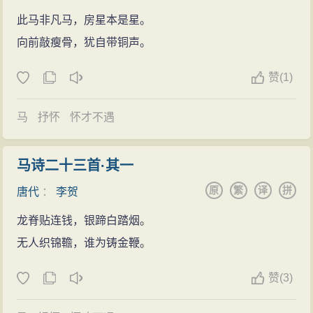
与“进”犯“嫌名”。尽管韩愈“质之于律”“稽之于典”为其辩
“呕心沥血”的创作态度大有关系。
此马非凡马，房星本是星。
解，终无可奈何，李贺不得不愤离试院。元和三年（公
李贺在长安时，居崇义里，与王参元、杨敬之、权
向前敲瘦骨，犹自带铜声。
元808年）春，十九岁的李贺离京返回昌谷，作《出
璩、崔植等为密友，常偕同出游，一小奴骑驴相随，背
城》，当年十月间，再次西入长安。经停洛阳，韩愈、
赞
(
1)
一破锦囊。李贺有得诗句，即写投囊中，归家后足成完
皇甫湜到访慰藉落第之人，李贺作《高轩过》答谢。十
篇。母郑夫人常说“是儿要当呕出心乃已尔”。死前曾以诗
月十四日，李贺在洛阳仁和里坊的宅院中，与前辈话
马
抒怀
怀才不遇
分为四编，授其友沈子明。死后15年，沈子明嘱杜牧写
别，作《仁和里杂叙皇甫湜》。
了序。人们出于对李贺的怀念，传说李贺临死时，见天
元和五年（810年），这一年李贺二十一岁，韩愈调
马诗二十三首·其一
帝派绯衣使者相召到天上白玉楼作记文；又传其母一夕
为河南令（河南府，治所洛阳），有诗《燕河南府秀
原
繁
译
拼
唐代
：
李贺
梦见李贺，说他正为天帝作白瑶宫记文（李商隐《李贺
才》，诗中有“惟求文章写，不敢妒与争”。可能是感怀此
小传》及张读《宣室志》）。昭宗时，韦庄上奏请追赐
龙脊贴连钱，银蹄白踏烟。
前李贺的不幸遭遇，诫勉本届考生。
李贺进士及第，赠补阙、拾遗官职。但因宫廷发生事
无人织锦韂，谁为铸金鞭。
未能参加进士考试，对李贺打击甚重，他曾写了不
变，所奏被搁置。 李贺曾自编其集。有《李贺诗歌集
少抒愤之诗，当年回到昌谷。大约因其为李唐宗室的后
赞
(
3)
注》。
裔，又有韩愈为之推奖，元和六年（811年）五月，李贺