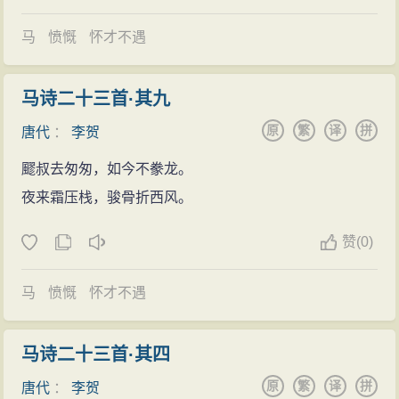
非病故，而是遇害而死。李贺成年后，得知此事，做
这种情况，既心疼又欣慰地说道：“唉，看来我这宝贝孩
《汉唐姬饮酒歌》讽刺。
马
愤慨
怀才不遇
子写作时非要呕出心吐出血来，才肯罢休的呀！你怎么
仕途失意
竟连饭也要忘记了去吃呢？”
唐宪宗元和二年（公元807年），李贺十八岁岁左
马诗二十三首·其九
事实上，正是李贺全身心地投入到创作之中，所以
右，即已诗名远播，元和三、四年间（公元808～809
原
繁
译
拼
唐代
：
李贺
他所创作的大量诗作都成为后人一再赞叹的对象。如：
年），李贺写《雁门太守行》谒韩愈，又闻韩愈在洛
大漠沙如雪，燕山月似钩。何当金络脑，快走踏清秋！
飂叔去匆匆，如今不豢龙。
阳，李贺往谒。据说，韩愈与皇甫湜曾一同回访，贺写
这首五言绝句，绝大多数人在小学时就已读到过
夜来霜压栈，骏骨折西风。
了有名的《高轩过》诗。本可早登科第，振其家声，但
的。而人们面对那些恶劣环境下的现实时，动辄就会说
“年未弱冠”，即遭父丧。当时，服丧“务必以三年全期为
赞
(
0)
“这真是‘黑云压城城欲摧’呀！”至于以前有人对知名作家
限，所以直到元和五年（810年）韩愈才与李贺书，劝其
余秋雨进行攻击时所集纳的一本名叫《石破天惊逗秋
举进士。该年初冬，二十一岁的李贺参加房式主持，韩
马
愤慨
怀才不遇
雨》的书，如同上述列举的，究其实，这书名如同上述
愈参与组织的河南府试，作《河南府试十二月乐词并闰
所引诗句也都是李贺诗作中的句子。由此可见，李贺诗
月》，并一举获隽，年底即赴长安应进士举。可是“阖扇
马诗二十三首·其四
篇的应用机率至今仍是很高的。而李贺之所以能有这么
未开逢猰犬”，妒才者放出流言，谓李贺父名“晋肃”、“晋”
原
繁
译
拼
唐代
：
李贺
个令人欣喜的结果，跟他当年不是敷衍了事，而是进行