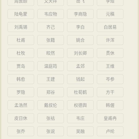
周敦颐
文天祥
岳飞
李煜
陆龟蒙
韦应物
李商隐
元稹
刘禹锡
齐己
李白
白居易
杜甫
张籍
姚合
许浑
杜牧
皎然
刘长卿
贯休
贾岛
温庭筠
孟郊
王维
韩愈
王建
钱起
岑参
罗隐
郑谷
杜荀鹤
方干
孟浩然
戴叔伦
权德舆
韩偓
皮日休
张祜
韦庄
皇甫冉
张乔
张说
吴融
卢纶