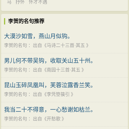
又返回长安，经宗人推荐，考核后，父荫得官，任奉礼
马
抒怀
怀才不遇
郎，从九品。从此，“牢落长安”长达3年，为官3年间，李
贺亲身经历，耳闻目睹了许多事情，结交了一批志同道
李贺的名句推荐
合的朋友，对当时社会状况有了深刻的认识。个人生活
大漠沙如雪，燕山月似钩。
虽不如意，却创作了一系列反映现实、鞭挞黑暗的诗
李贺的名句
：出自《
马诗二十三首·其五
》
篇。虽然此间心情“瞧悴如刍狗”，但增长了生活阅历，扩
充了知识领域，在诗歌创作上大获丰收。所谓贺诗“深刺
男儿何不带吴钩，收取关山五十州。
当世之弊，切中当世之隐”（清姚文燮语），大多数作品
李贺的名句
：出自《
南园十三首·其五
》
就产生在这一时期。他在中唐诗坛乃至整个唐代文坛的
杰出地位，应该说主要是这一时期写下的近60首作品奠
昆山玉碎凤凰叫，芙蓉泣露香兰笑。
定的。
李贺的名句
：出自《
李凭箜篌引
》
晚年漂泊
我当二十不得意，一心愁谢如枯兰。
由于迁调无望，功名无成，哀愤孤激之思日深。加
李贺的名句
：出自《
开愁歌
》
之妻又病卒，李贺忧郁病笃，元和八年（813年）春告病