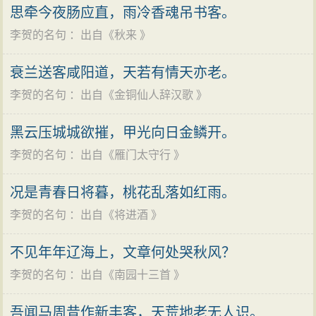
回昌谷休养了一段时日。但他不甘沉沦，又举足南游，
思牵今夜肠应直，雨冷香魂吊书客。
希望在南楚或吴越一展才华。离长安时，他的友人无可
李贺的名句
：出自《
秋来
》
和尚（青龙寺高僧）也曾写过一首《送李长吉之任东
井》的诗，预祝他南游成功，但结果大约也不妙。“九州
衰兰送客咸阳道，天若有情天亦老。
人事皆如此”，他折回洛阳，告别长辈皇甫湜等亲友，同
李贺的名句
：出自《
金铜仙人辞汉歌
》
年十月十四日又西进长安。元和九年（814年），他决然
黑云压城城欲摧，甲光向日金鳞开。
辞去奉礼郎之职，重回昌谷“归卧”。然后取道宜阳、洛
李贺的名句
：出自《
雁门太守行
》
阳、经河阳，入太行，过长平、高平，于深秋到达潞州
（今山西长治市）。此后在潞州张彻的荐举下，做了3个
况是青春日将暮，桃花乱落如红雨。
年头的幕僚，为昭义军节度使郗士美的军队服务，帮办
李贺的名句
：出自《
将进酒
》
公文。元和十一年（816年），因北方藩镇跋扈，分裂势
力猖獗，郗士美讨叛无功，告病到洛阳休养，友人张彻
不见年年辽海上，文章何处哭秋风？
也抽身回长安。李贺无路可走，只得强撑病躯，回到昌
李贺的名句
：出自《
南园十三首
》
谷故居，整理所存诗作，不久病卒，时年二十七岁。
吾闻马周昔作新丰客，天荒地老无人识。