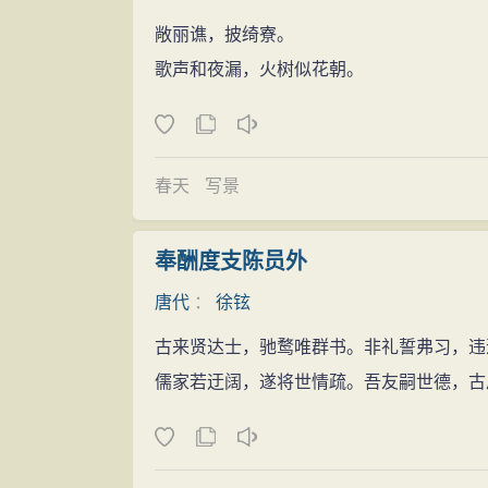
敞丽谯，披绮寮。
歌声和夜漏，火树似花朝。
春天
写景
奉酬度支陈员外
唐代
：
徐铉
古来贤达士，驰鹜唯群书。非礼誓弗习，违
儒家若迂阔，遂将世情疏。吾友嗣世德，古