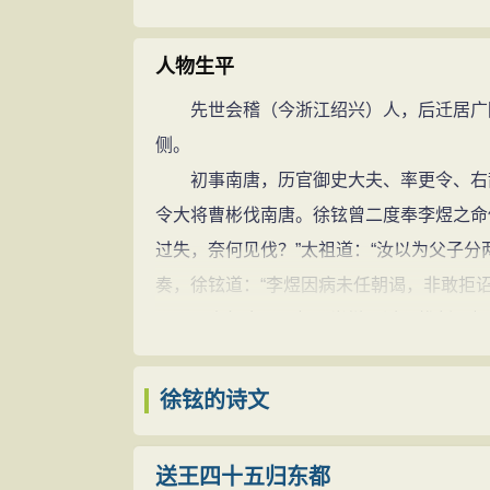
句中正等共同校订《说文解字》，增补19字
“大徐本”。
人物生平
书法
先世会稽（今浙江绍兴）人，后迁居广陵
徐铉长于书法，喜好李斯小篆，隶书也较
侧。
铉在江南，以小篆驰名，郑文宝其门人也，
初事南唐，历官御史大夫、率更令、右散
日视之，画之中心，有一缕浓墨，正当其中
令大将曹彬伐南唐。徐铉曾二度奉李煜之命
锋常在画中。”黑龙江省博物馆藏有他的《
过失，奈何见伐？”太祖道：“汝以为父子分
代表做《私诚帖》现藏台北故宫博物院。全
奏，徐铉道：“李煜因病未任朝谒，非敢拒
书风的先河。
再三，声气愈厉。赵匡胤辩不过，拔剑而起
诗作
下，卧榻之侧，不容他人酣睡！”徐铉不敢
徐铉的诗平易浅切，真率自然，不押险韵
南唐亡后，随李煜入观宋太祖，命为率更
徐铉的诗文
作》、《送王四十五归东都》、《寄高邮陈
不获。铉曰：“于前左足求之。”果得。召问
病。相传徐铉文思敏捷，凡有撰作，常不喜
奉旨与句中正、葛湍、王惟恭等同校《说文
送王四十五归东都
铉曾说，“文速则意思敏壮，缓则体势疏慢