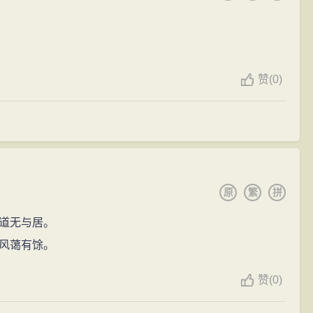
赞
(
0)
原
繁
拼
道无与居。
风蔼有馀。
赞
(
0)