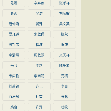
陈著
辛弃疾
张孝祥
秦观
吴潜
刘辰翁
范仲淹
晏殊
吴文英
晏几道
朱敦儒
柳永
周邦彦
程垓
贺铸
李清照
周敦颐
文天祥
岳飞
李煜
陆龟蒙
韦应物
李商隐
元稹
刘禹锡
齐己
李白
白居易
杜甫
张籍
姚合
许浑
杜牧