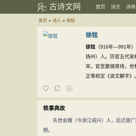
古诗文网
首页
诗文
诗单
首页
»
诗人
»
徐铉
徐铉
徐铉
（916年—991
扬州）人。历官五代吴
宋，官至散骑常侍，世
正等校定《说文解字》
与韩熙载齐名，江东谓之
轶事典故
先世会稽（今浙江绍兴）人，后迁居广陵
侧。