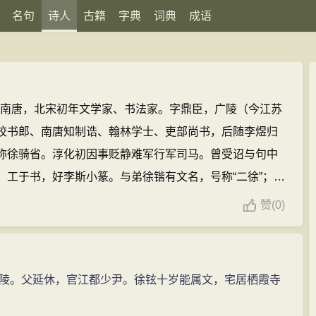
名句
诗人
古籍
字典
词典
成语
年）南唐，北宋初年文学家、书法家。字鼎臣，广陵（今江苏
校书郎、南唐知制诰、翰林学士、吏部尚书，后随李煜归
称徐骑省。淳化初因事贬静难军行军司马。曾受诏与句中
。工于书，好李斯小篆。与弟徐锴有文名，号称“二徐”；又
“韩徐”。
徐铉的诗文(398篇)
赞
(
0)
。父延休，官江都少尹。徐铉十岁能属文，宅居栖霞寺