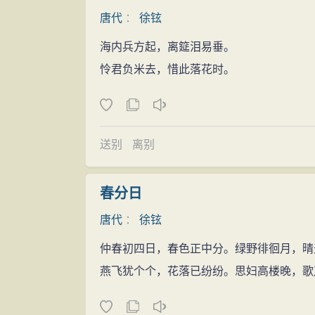
称“大徐本”，又曾编纂《文苑英华》、《太
也时出隽句，如：“井泉生地脉，砧杵共秋
唐代
：
徐铉
探视李煜，李煜叹息：“当初我错杀潘佑、
主要作品
海内兵方起，离筵泪易垂。
自尽。淳化二年（991年），遭庐州女僧
怜君负米去，惜此落花时。
御毛褐，致冷疾（风寒），八月二十六日“
天地之母。’书讫而卒，年七十六。”
送别
离别
春分日
唐代
：
徐铉
仲春初四日，春色正中分。绿野徘徊月，晴
燕飞犹个个，花落已纷纷。思妇高楼晚，歌