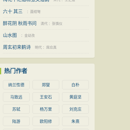
宋代
：
王之道
六十 其三
：
聂绀弩
醉花阴 秋雨书问
清代
：
张慎仪
山水图
：
金幼孜
周玄初来鹤诗
明代
：
席应真
热门作者
纳兰性德
郑燮
白朴
马致远
王安石
黄庭坚
苏轼
杨万里
刘克庄
陆游
欧阳修
朱熹