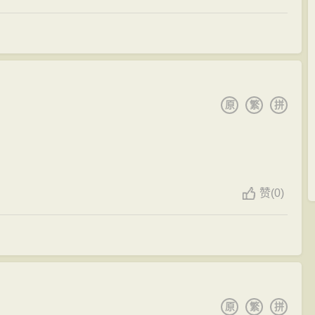
原
繁
拼
赞
(
0)
原
繁
拼