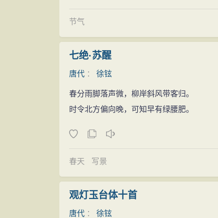
节气
七绝·苏醒
唐代
：
徐铉
春分雨脚落声微，柳岸斜风带客归。
时令北方偏向晚，可知早有绿腰肥。
春天
写景
观灯玉台体十首
唐代
：
徐铉