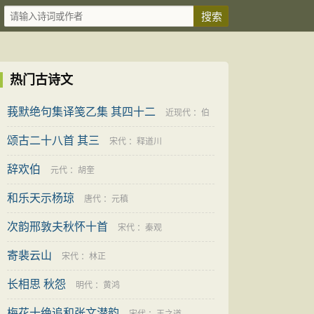
热门古诗文
莪默绝句集译笺乙集 其四十二
近现代
：
伯
颂古二十八首 其三
昏子
宋代
：
释道川
辞欢伯
元代
：
胡奎
和乐天示杨琼
唐代
：
元稹
次韵邢敦夫秋怀十首
宋代
：
秦观
寄裴云山
宋代
：
林正
长相思 秋怨
明代
：
黄鸿
梅花十绝追和张文潜韵