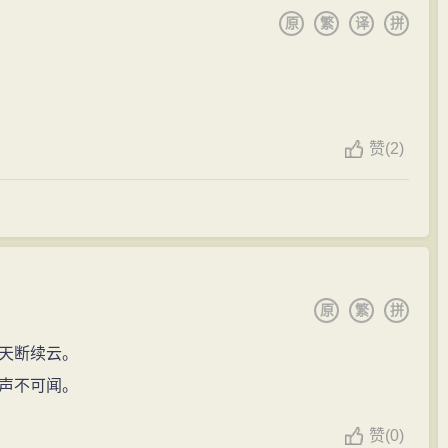
平广记》等。太平兴国三年（978年），徐铉奉宋太宗之命
原
繁
译
拼
声”（《喜李少保卜邻诗》），足见其思致闲远，意味深长。
李平，悔之不已！”徐铉退而告之，宋太宗闻之大怒，赐李煜
道安诬，被贬谪为静难行军司马（属邠州）。邠州苦寒，终不
晨起，方冠带，遽索笔手疏，约束后事，又别署曰：‘道者，
赞
(
2)
原
繁
拼
天断续云。
声不可闻。
赞
(
0)