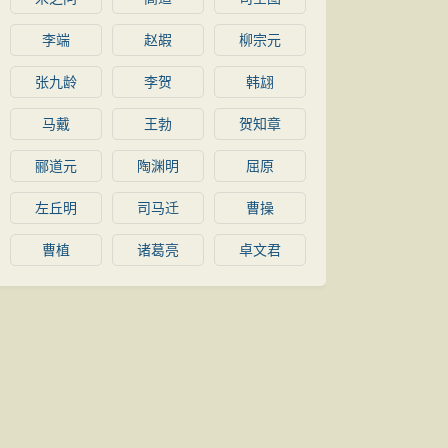
李端
赵嘏
柳宗元
张九龄
李贺
韩翃
马戴
王勃
贺知章
郦道元
陶渊明
屈原
左丘明
司马迁
曹操
曹植
诸葛亮
卓文君