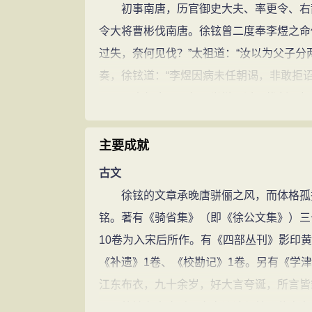
初事南唐，历官御史大夫、率更令、右散
令大将曹彬伐南唐。徐铉曾二度奉李煜之命
过失，奈何见伐？”太祖道：“汝以为父子分
奏，徐铉道：“李煜因病未任朝谒，非敢拒
再三，声气愈厉。赵匡胤辩不过，拔剑而起
下，卧榻之侧，不容他人酣睡！”徐铉不敢
南唐亡后，随李煜入观宋太祖，命为率更
主要成就
不获。铉曰：“于前左足求之。”果得。召问
古文
奉旨与句中正、葛湍、王惟恭等同校《说文
徐铉的文章承晚唐骈俪之风，而体格孤秀
称“大徐本”，又曾编纂《文苑英华》、《太
铭。著有《骑省集》（即《徐公文集》）三
探视李煜，李煜叹息：“当初我错杀潘佑、
10卷为入宋后所作。有《四部丛刊》影印黄
自尽。淳化二年（991年），遭庐州女僧
《补遗》1卷、《校勘记》1卷。另有《学
御毛褐，致冷疾（风寒），八月二十六日“
江东布衣，九十余岁，好大言夸诞，所言皆
天地之母。’书讫而卒，年七十六。”
徐铉在南唐时，文章议论与韩熙载齐名，称