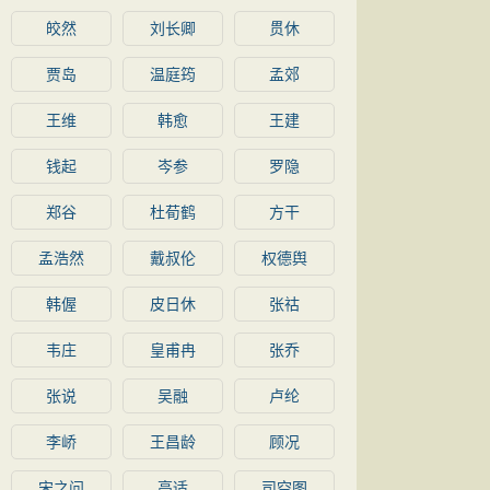
皎然
刘长卿
贯休
贾岛
温庭筠
孟郊
王维
韩愈
王建
钱起
岑参
罗隐
郑谷
杜荀鹤
方干
孟浩然
戴叔伦
权德舆
韩偓
皮日休
张祜
韦庄
皇甫冉
张乔
张说
吴融
卢纶
李峤
王昌龄
顾况
宋之问
高适
司空图