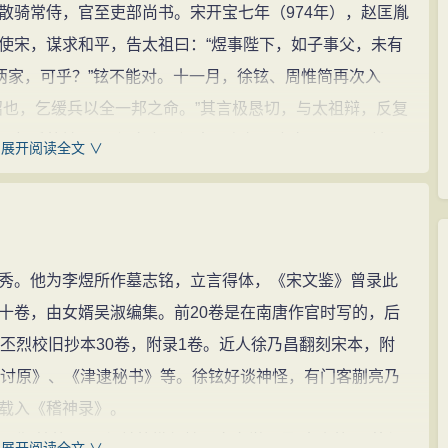
骑常侍，官至吏部尚书。宋开宝七年（974年），赵匡胤
使宋，谋求和平，告太祖曰：“煜事陛下，如子事父，未有
两家，可乎？”铉不能对。十一月，徐铉、周惟简再次入
诏也，乞缓兵以全一邦之命。”其言极恳切，与太祖辩，反复
，怒斥徐铉：“不须多言！江南国主何罪之有？只是一姓天
展开阅读全文 ∨
再言。
令。累官至散骑常侍。博学多才，有一只象毙命，取胆
铉，对曰：“象胆随四时在足，今方二月，故知之。”徐铉曾
解字》，于宋太宗雍熙三年（986年）完成并雕版流布，世
。他为李煜所作墓志铭，立言得体，《宋文鉴》曾录此
平广记》等。太平兴国三年（978年），徐铉奉宋太宗之命
十卷，由女婿吴淑编集。前20卷是在南唐作官时写的，后
李平，悔之不已！”徐铉退而告之，宋太宗闻之大怒，赐李煜
丕烈校旧抄本30卷，附录1卷。近人徐乃昌翻刻宋本，附
道安诬，被贬谪为静难行军司马（属邠州）。邠州苦寒，终不
津讨原》、《津逮秘书》等。徐铉好谈神怪，有门客蒯亮乃
晨起，方冠带，遽索笔手疏，约束后事，又别署曰：‘道者，
载入《稽神录》。
“韩徐”，又与弟徐锴俱精通文字学，号“大小徐”。曾与