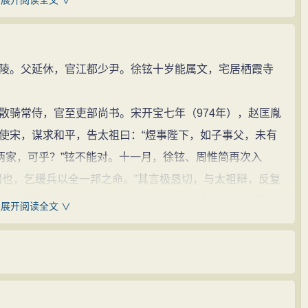
展开阅读全文 ∨
入正文，又补402字附于正文后。经他们校订增补的世称
。父延休，官江都少尹。徐铉十岁能属文，宅居栖霞寺
出色。宋代欧阳修《集古录跋尾·泰峄山刻石》载：“昔徐
尝受学于铉，亦见称于一时。”清代冯武称其：“善小篆，映
骑常侍，官至吏部尚书。宋开宝七年（974年），赵匡胤
，至于曲折处，亦当中，无有偏侧；乃笔峰直下不侧，故
使宋，谋求和平，告太祖曰：“煜事陛下，如子事父，未有
篆书千字文残卷》（宋摹本）。徐铉的行书也颇为人称道，
两家，可乎？”铉不能对。十一月，徐铉、周惟简再次入
篇结构平稳，但又不掉趣味，书风含蓄天然，开宋人尚意
诏也，乞缓兵以全一邦之命。”其言极恳切，与太祖辩，反复
，怒斥徐铉：“不须多言！江南国主何罪之有？只是一姓天
展开阅读全文 ∨
再言。
，不用奇字，颇近白居易诗风。其《贬官秦州出城
令。累官至散骑常侍。博学多才，有一只象毙命，取胆
郎中》等诗，均能出自肺腑，情到语流，无生涩雕琢之
铉，对曰：“象胆随四时在足，今方二月，故知之。”徐铉曾
预作，有想请他写文章的人，临事来请，他执笔立就。徐
解字》，于宋太宗雍熙三年（986年）完成并雕版流布，世
”（《郡斋读书志》），所以他的诗流畅有余而深警不足。但