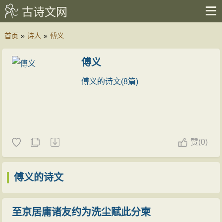
古诗文网
首页
»
诗人
»
傅义
傅义
傅义的诗文(8篇)
赞
(
0)
傅义的诗文
至京居庸诸友约为洗尘赋此分柬