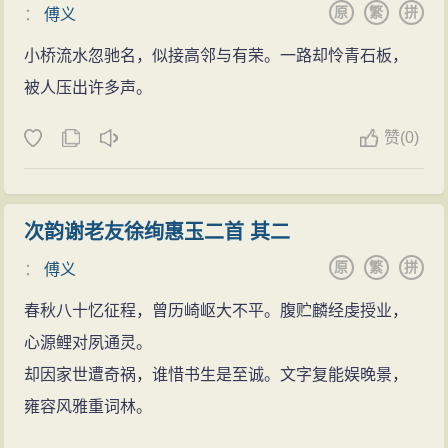
原
繁
拼
：
傅义
小桥流水忽驰名，似接高邻与有荣。一路却怜青石板，
被人压出许多声。
赞
(
0)
次韵谢老友徐绚惠玉二首 其二
原
繁
拼
：
傅义
春秋八十忆征程，曾历崎岖大不平。腹贮麟经虔授业，
心源鲤对夙通灵。
却因家世遭奇祸，谁惜书生是至诚。文字复能娱晚景，
雍容风雅重词林。