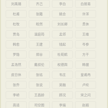
刘禹锡
齐己
李白
白居易
杜甫
张籍
姚合
许浑
杜牧
皎然
刘长卿
贯休
贾岛
温庭筠
孟郊
王维
韩愈
王建
钱起
岑参
罗隐
郑谷
杜荀鹤
方干
孟浩然
戴叔伦
权德舆
韩偓
皮日休
张祜
韦庄
皇甫冉
张乔
张说
吴融
卢纶
李峤
王昌龄
顾况
宋之问
高适
司空图
李端
赵嘏