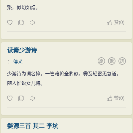
檠，似幻如烟。
赞
(
0)
读秦少游诗
原
繁
拼
：
傅义
少游诗为词名掩，一管难将全豹窥。霁瓦轻雷无复道，
随人惟说女儿诗。
赞
(
0)
婺源三首 其二 李坑