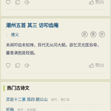
赞
(
0)
潮州五首 其三 访叩齿庵
原
繁
拼
：
傅义
未闻叩齿未知禅，异代无从问大颠。欲乞灵光医俗骨，
馨香满抱是轻烟。
赞
(
0)
热门古诗文
灵岩十二景 其四 朗公山
宋代
：
释仁钦
折梅
宋代
：
赵时韶