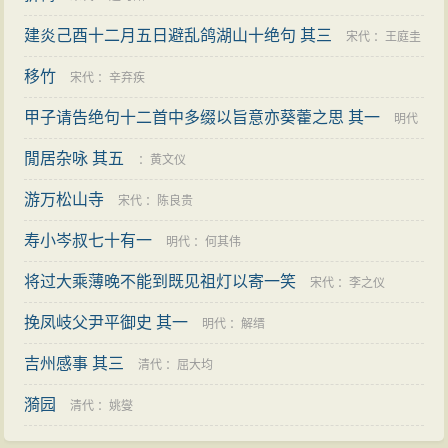
建炎己酉十二月五日避乱鸽湖山十绝句 其三
宋代
：
王庭圭
移竹
宋代
：
辛弃疾
甲子请告绝句十二首中多缀以旨意亦葵藿之思 其一
明代
閒居杂咏 其五
：
林熙春
：
黄文仪
游万松山寺
宋代
：
陈良贵
寿小岑叔七十有一
明代
：
何其伟
将过大乘薄晚不能到既见祖灯以寄一笑
宋代
：
李之仪
挽凤岐父尹平御史 其一
明代
：
解缙
吉州感事 其三
清代
：
屈大均
漪园
清代
：
姚燮