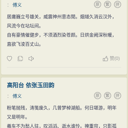
原
繁
拼
：
傅义
居庸巍立号雄关，威震神州意态閒。烟燧久消云汉外，
风流今在坫坛间。
自有豪情催健步，不须酒烈染苍颜。日烘金阙深秋暖，
直欲飞淩百丈山。
赞
(
0)
高阳台 依张玉田韵
原
繁
拼
：
傅义
粉笔抛残，涛笺废久，几曾梦棹湖船。何日堪游，明年
又是明年。
羲车不为愁人驻，叹滔滔、逝水谁怜。掩重帘，只影孤