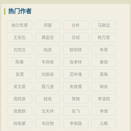
热门作者
纳兰性德
郑燮
白朴
马致远
王安石
黄庭坚
苏轼
杨万里
刘克庄
陆游
欧阳修
朱熹
陈著
辛弃疾
张孝祥
秦观
吴潜
刘辰翁
范仲淹
晏殊
吴文英
晏几道
朱敦儒
柳永
周邦彦
程垓
贺铸
李清照
周敦颐
文天祥
岳飞
李煜
陆龟蒙
韦应物
李商隐
元稹