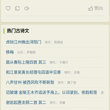
赞
(
0)
热门古诗文
虑狱江州晚出浔阳门
宋代
：
陈舜俞
移梅
元代
：
萨都剌
扈从春际上陵四首 其三
明代
：
于慎行
和江景吴寅长经理屯田道中见寄
明代
：
苏葵
八声甘州·被西风吹不断新愁
宋代
：
魏了翁
迈陂塘 金陵王木齐追送予海上，以词录别，依韵和答
清
谢岩起惠支颐二首 其二
代
：
程颂万
宋代
：
韦骧