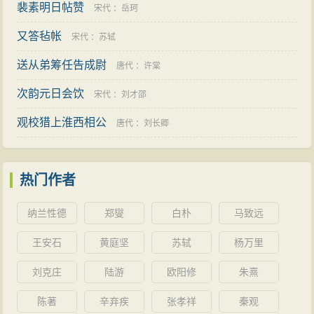
裴素明日帖赞
宋代
：
岳珂
又答毡帐
宋代
：
苏轼
送从弟筹任告成尉
唐代
：
许棠
次韵元日会饮
宋代
：
刘才邵
观校猎上淮西相公
唐代
：
刘长卿
热门作者
纳兰性德
郑燮
白朴
马致远
王安石
黄庭坚
苏轼
杨万里
刘克庄
陆游
欧阳修
朱熹
陈著
辛弃疾
张孝祥
秦观