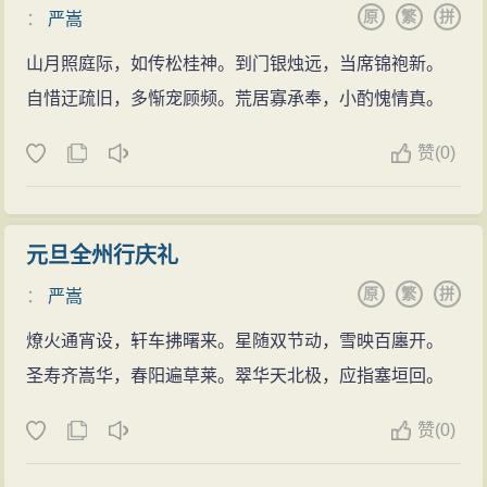
原
繁
拼
：
严嵩
山月照庭际，如传松桂神。到门银烛远，当席锦袍新。
自惜迂疏旧，多惭宠顾频。荒居寡承奉，小酌愧情真。
赞
(
0)
元旦全州行庆礼
原
繁
拼
：
严嵩
燎火通宵设，轩车拂曙来。星随双节动，雪映百廛开。
圣寿齐嵩华，春阳遍草莱。翠华天北极，应指塞垣回。
赞
(
0)