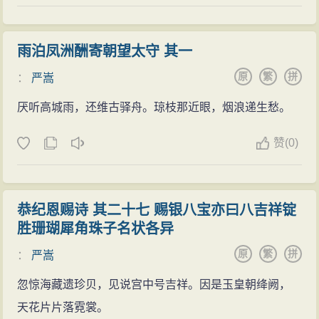
雨泊凤洲酬寄朝望太守 其一
原
繁
拼
：
严嵩
厌听高城雨，还维古驿舟。琼枝那近眼，烟浪递生愁。
赞
(
0)
恭纪恩赐诗 其二十七 赐银八宝亦曰八吉祥锭
胜珊瑚犀角珠子名状各异
原
繁
拼
：
严嵩
忽惊海藏遗珍贝，见说宫中号吉祥。因是玉皇朝绛阙，
天花片片落霓裳。