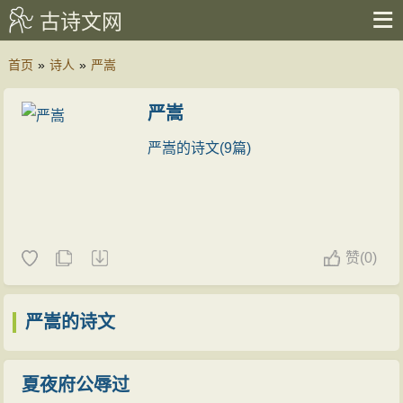
古诗文网
首页
»
诗人
»
严嵩
严嵩
严嵩的诗文(9篇)
赞
(
0)
严嵩的诗文
夏夜府公辱过