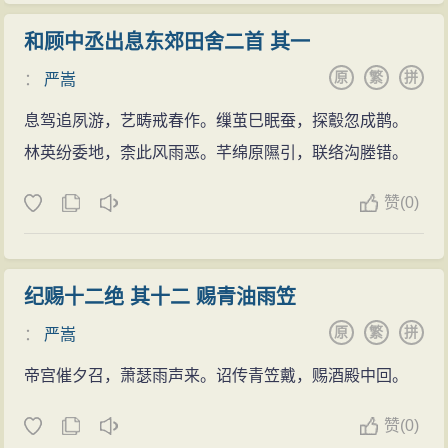
和顾中丞出息东郊田舍二首 其一
原
繁
拼
：
严嵩
息驾追夙游，艺畴戒春作。缫茧巳眠蚕，探鷇忽成鹊。
林英纷委地，柰此风雨恶。芊绵原隰引，联络沟塍错。
赞
(
0)
纪赐十二绝 其十二 赐青油雨笠
原
繁
拼
：
严嵩
帝宫催夕召，萧瑟雨声来。诏传青笠戴，赐酒殿中回。
赞
(
0)