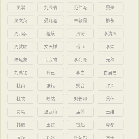
吴潜
刘辰翁
范仲淹
晏殊
吴文英
晏几道
朱敦儒
柳永
周邦彦
程垓
贺铸
李清照
周敦颐
文天祥
岳飞
李煜
陆龟蒙
韦应物
李商隐
元稹
刘禹锡
齐己
李白
白居易
杜甫
张籍
姚合
许浑
杜牧
皎然
刘长卿
贯休
贾岛
温庭筠
孟郊
王维
韩愈
王建
钱起
岑参
罗隐
郑谷
杜荀鹤
方干