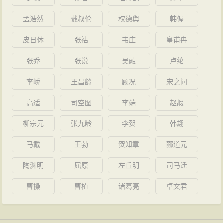
孟浩然
戴叔伦
权德舆
韩偓
皮日休
张祜
韦庄
皇甫冉
张乔
张说
吴融
卢纶
李峤
王昌龄
顾况
宋之问
高适
司空图
李端
赵嘏
柳宗元
张九龄
李贺
韩翃
马戴
王勃
贺知章
郦道元
陶渊明
屈原
左丘明
司马迁
曹操
曹植
诸葛亮
卓文君