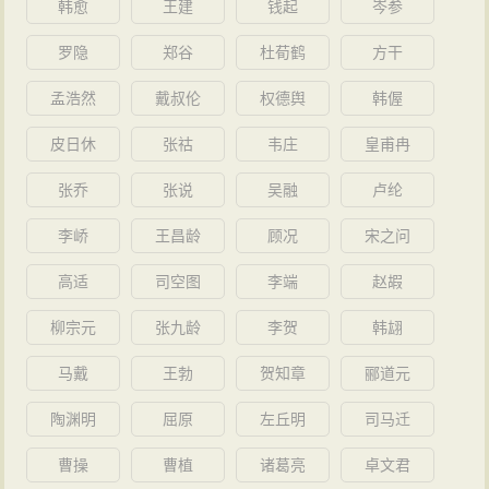
韩愈
王建
钱起
岑参
罗隐
郑谷
杜荀鹤
方干
孟浩然
戴叔伦
权德舆
韩偓
皮日休
张祜
韦庄
皇甫冉
张乔
张说
吴融
卢纶
李峤
王昌龄
顾况
宋之问
高适
司空图
李端
赵嘏
柳宗元
张九龄
李贺
韩翃
马戴
王勃
贺知章
郦道元
陶渊明
屈原
左丘明
司马迁
曹操
曹植
诸葛亮
卓文君