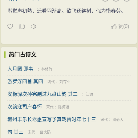
啭觉声初熟，迁看羽渐高。欲飞还绕树，似为惜春劳。
赞
(
0)
热门古诗文
人月圆 即事
：
林修竹
游罗浮四首 其四
明代
：
刘存业
安稳驿次孙宪副过九盘山韵 其二
：
江源
次韵寇司户春怀
宋代
：
陈师道
赣州丰乐长老惠宣写予真戏赞时年七十三
宋代
：
周必大
句 其三
宋代
：
吕大防