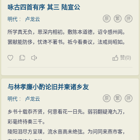
咏古四首有序 其三 陆宣公
原
繁
拼
明代
：
卢龙云
所学真无负，恩深内相初。敷陈本道德，诏令感州闾。
罢献能防侈，忧谗不著书。祗今看奏议，法戒尚昭如。
赞
(
0)
与林孝廉小酌论旧并柬诸乡友
原
繁
拼
明代
：
卢龙云
乡书十载忝齐贤，何意看花一日先。弱羽翻疑淹九万，
彩毫终待奏三千。
陵阳泪尽方呈璞，流水音高未绝弦。为问同来燕市客，