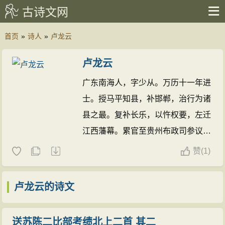
古诗文网
首页
»
诗人
»
卢龙云
卢龙云
广东南海人，字少从。万历十一年进
士。授马平知县，补邯郸，治行为诸
县之最。复补长乐，以忤权要，左迁
江西藩幕。累官至贵州布政司参议。
有《四留堂稿》、《谈诗类要》。
赞
(
1)
卢龙云的诗文(1147篇)
卢龙云的诗文
送苏陈二比部考绩北上二首 其二