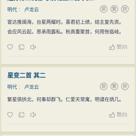
原
繁
拼
明代
：
卢龙云
宦达推闽海，台星两耀时。喜君初上绩，结主复先资。
会应风云起，恩承雨露私。秋高重聚首，何用怅临岐。
赞
(
0)
星变二首 其二
原
繁
拼
明代
：
卢龙云
繁星俱拱北，何事却群飞。仁爱天常寓，明谟在炳几。
赞
(
0)