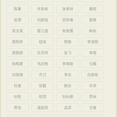
陈著
辛弃疾
张孝祥
秦观
吴潜
刘辰翁
范仲淹
晏殊
吴文英
晏几道
朱敦儒
柳永
周邦彦
程垓
贺铸
李清照
周敦颐
文天祥
岳飞
李煜
陆龟蒙
韦应物
李商隐
元稹
刘禹锡
齐己
李白
白居易
杜甫
张籍
姚合
许浑
杜牧
皎然
刘长卿
贯休
贾岛
温庭筠
孟郊
王维