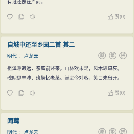
有谁还愧在卢前。
赞
(
0)
自城中还至乡园二首 其二
原
繁
拼
明代
：
卢龙云
祖泽贻遗远，亲庭嗣述来。山林欢未足，风木思堪哀。
魂魄思丰沛，班斓忆老莱。满庭今对客，笑口未曾开。
赞
(
0)
闻莺
原
繁
拼
明代
：
卢龙云