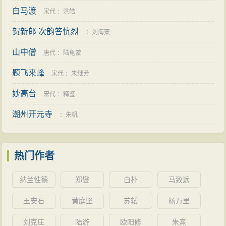
白马渡
宋代
：
洪皓
贺新郎 次韵答忼烈
：
刘海粟
山中僧
唐代
：
陆龟蒙
题飞来峰
宋代
：
朱继芳
妙高台
宋代
：
释鉴
潮州开元寺
：
朱帆
热门作者
纳兰性德
郑燮
白朴
马致远
王安石
黄庭坚
苏轼
杨万里
刘克庄
陆游
欧阳修
朱熹