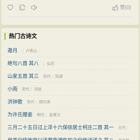
赞
(
0)
热门古诗文
邀月
：
卢青山
绝句八首 其八
：
弘历
山家五首 其三
宋代
：
陆游
小雨
宋代
：
刘攽
洪钟歌
宋代
：
释印肃
为许氏赠妾
明代
：
皇甫汸
三月二十五日过上洋十六保徐居士柯庄二首 其一
元代
：