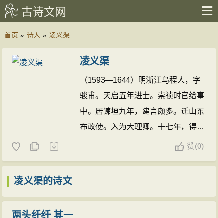
古诗文网
首页
»
诗人
»
凌义渠
凌义渠
（1593—1644）明浙江乌程人，字
骏甫。天启五年进士。崇祯时官给事
中。居谏垣九年，建言颇多。迁山东
布政使。入为大理卿。十七年，得帝
死讯，自杀。有《凌忠介集》、《湘
赞
(
0)
烟录》。
凌义渠的诗文(4篇)
凌义渠的诗文
两头纤纤 其一