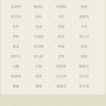
孟浩然
戴叔伦
权德舆
韩偓
皮日休
张祜
韦庄
皇甫冉
张乔
张说
吴融
卢纶
李峤
王昌龄
顾况
宋之问
高适
司空图
李端
赵嘏
柳宗元
张九龄
李贺
韩翃
马戴
王勃
贺知章
郦道元
陶渊明
屈原
左丘明
司马迁
曹操
曹植
诸葛亮
卓文君