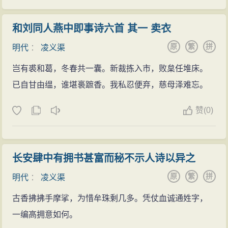
和刘同人燕中即事诗六首 其一 卖衣
原
繁
拼
明代
：
凌义渠
岂有裘和葛，冬春共一囊。新裁拣入市，败枲任堆床。
已自甘由缊，谁堪裛蹠香。我私忍便弃，慈母泽难忘。
赞
(
0)
长安肆中有拥书甚富而秘不示人诗以异之
原
繁
拼
明代
：
凌义渠
古香拂拂手摩挲，为惜牟珠剩几多。凭仗血诚通姓字，
一编高拥意如何。