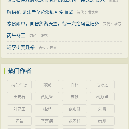
世美归侍政府以送君南浦伤如之何作诗送之 其八
成廷圭
南北朝
解语花·见江岸草花淡红可爱而赋
：
邹浩
清代
：
黄之隽
寒食雨中，同舍约游天竺，得十六绝句呈陆务
宋代
：
杨万
丙午冬至
里
明代
：
张弼
送李少宾赴举
唐代
：
皎然
热门作者
纳兰性德
郑燮
白朴
马致远
王安石
黄庭坚
苏轼
杨万里
刘克庄
陆游
欧阳修
朱熹
陈著
辛弃疾
张孝祥
秦观