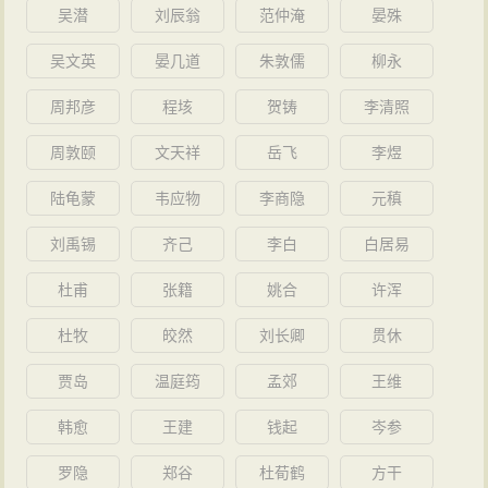
吴潜
刘辰翁
范仲淹
晏殊
吴文英
晏几道
朱敦儒
柳永
周邦彦
程垓
贺铸
李清照
周敦颐
文天祥
岳飞
李煜
陆龟蒙
韦应物
李商隐
元稹
刘禹锡
齐己
李白
白居易
杜甫
张籍
姚合
许浑
杜牧
皎然
刘长卿
贯休
贾岛
温庭筠
孟郊
王维
韩愈
王建
钱起
岑参
罗隐
郑谷
杜荀鹤
方干