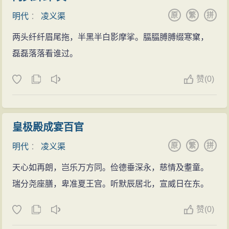
原
繁
拼
明代
：
凌义渠
两头纤纤眉尾拖，半黑半白影摩挲。腷腷膊膊缀寒窠，
磊磊落落看谁过。
赞
(
0)
皇极殿成宴百官
原
繁
拼
明代
：
凌义渠
天心如再朗，岂乐万方同。俭德垂深永，慈情及耋童。
瑞分尧座膳，卑准夏王宫。听默辰居北，宣威日在东。
赞
(
0)