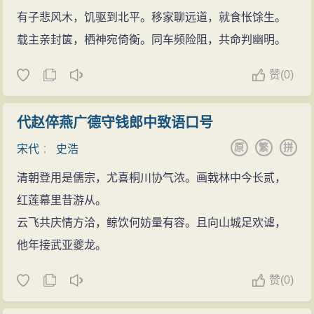
有子悲风木，饥驱到北平。移家聊远道，就食怅馀生。
载主亲封箧，栖神宛倚衡。同车频险阻，共命判幽明。
赞
(
0)
代赵倅燕广德守钱郎中致语口号
原
繁
拼
宋代
：
史浩
清朝登用是儒宗，尤喜桐川协气浓。画戟林中今长贰，
红莲幕里昔游从。
云飞共庆情方洽，鲸饮何妨量有容。且向山城足欢谑，
他年接武亚夔龙。
赞
(
0)