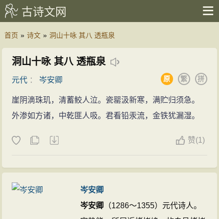
古诗文网
首页
»
诗文
»
洞山十咏 其八 透瓶泉
洞山十咏 其八 透瓶泉
原
繁
拼
元代
：
岑安卿
崖阴滴珠玑，清蓄鲛人泣。瓷罂汲新寒，满贮归须急。
外渗如方诸，中乾匪人吸。君看铅汞流，金铁犹漏湿。
赞
(
1)
岑安卿
岑安卿
（1286～1355）元代诗人。