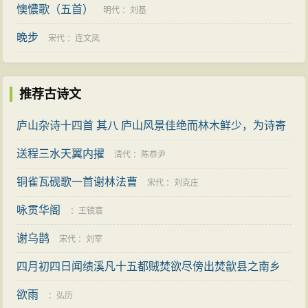
懊憹歌（五首）
之
明代
：
刘基
晚步
宋代
：
连文凤
推荐古诗文
庐山杂诗十四首 其八 庐山风景佳绝而林木鲜少，为诗寄
慨
送程三水天翼内擢
：
汪精卫
清代
：
陈恭尹
铜雀瓦砚歌一首谢林法曹
宋代
：
刘克庄
咏贯华阁
：
王镜寰
谢乌鹊
宋代
：
刘宰
四月初四日闻绩溪凡十五都贼焚欲尽傍出焚歙县之南乡
遂焚至昌化
欲雨
元代
：
方回
：
弘历