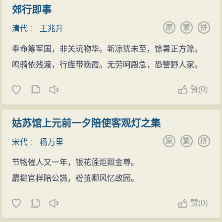
郊行即事
原
繁
拼
清代
：
王兆升
奉命筹军国，非关玩物华。新凉犹未至，馀暑正方赊。
鸣骑依残渡，行旌带晚霞。无劳呵殿急，恐警野人家。
赞
(
0)
姑苏馆上元前一夕陪使客观灯之集
原
繁
拼
宋代
：
杨万里
节物催人又一年，银花莲炬照金尊。
麝鎚官样陪公讌，粉茧卿风忆故园。
赞
(
0)