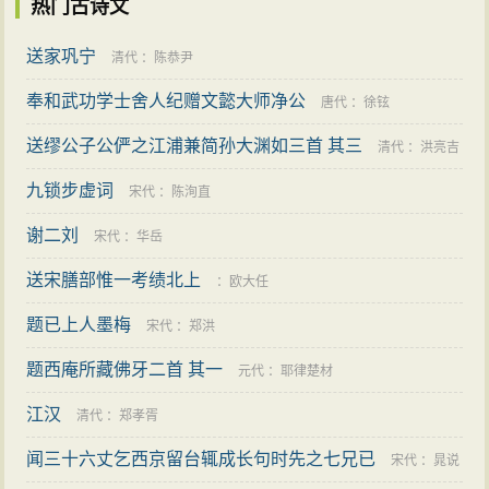
热门古诗文
送家巩宁
清代
：
陈恭尹
奉和武功学士舍人纪赠文懿大师净公
唐代
：
徐铉
送缪公子公俨之江浦兼简孙大渊如三首 其三
清代
：
洪亮吉
九锁步虚词
宋代
：
陈洵直
谢二刘
宋代
：
华岳
送宋膳部惟一考绩北上
：
欧大任
题已上人墨梅
宋代
：
郑洪
题西庵所藏佛牙二首 其一
元代
：
耶律楚材
江汉
清代
：
郑孝胥
闻三十六丈乞西京留台辄成长句时先之七兄已
宋代
：
晁说