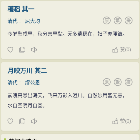
穫稻 其一
原
繁
拼
清代
：
屈大均
今岁愁咸早，秋分害早黏。无多遗穗在，妇子亦腰镰。
赞
(
0)
月映万川 其二
原
繁
拼
清代
：
缪公恩
素魄高悬出海天，飞来万影入澄川。自然妙用皆无意，
水自空明月自圆。
赞
(
0)