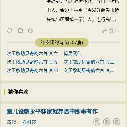
字静能，所居近栲栳峰，故自号栲栳
山人，余姚上林乡（今浙江慈溪市桥
头镇与匡堰镇一带）人。志行高洁，
穷阨以终，尝作《三哀诗》，吊宋遗
赞
(
0)
民之在里中者，寄托深远，脍炙人
岑安卿的诗文(157篇)
口。著有《栲栳山人集》三卷，《四
次王敬助见寄韵六首 其六
悼吴武伯
库总目》评其诗戛戛孤往，如其为
次王敬助见寄韵六首 其五
次王敬助见寄韵六首 其三
人。 ...
次王敬助见寄韵六首 其四
次王敬助见寄韵六首 其二
猜你喜欢
震儿设教永平移家就养途中即事有作
原
繁
拼
清代
：
孔继瑛