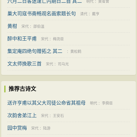
六月二日客途逢亡内期日二首 其二
明代
：
黄省曾
巢大司寇书斋畅观名画索题长句
清代
：
戴亨
黄柑
宋代
：
邵伯温
醉中和王平甫
宋代
：
梅尧臣
集定庵四绝句赠拓之 其二
：
黄松鹤
文太师挽歌三首
宋代
：
司马光
推荐古诗文
送许亨甫以其父大司徒公命省其祖母
明代
：
李舜臣
次韵舍弟江上
宋代
：
王安石
园中赏梅
宋代
：
陆游