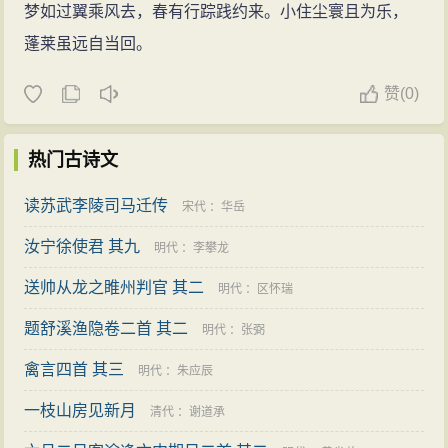
梦如过翼乘风去，春有行踪践约来。小住尘寰且为乐，
蓬莱虽远自当回。
赞
(
0)
热门古诗文
读苏武李陵司马迁传
宋代
：
华岳
汝宁徐使君 其九
明代
：
李攀龙
送帅从龙之睢州判官 其二
明代
：
区怀瑞
题舒溪渔隐卷二首 其二
明代
：
张弼
禽言四首 其三
明代
：
朱应辰
一枝山房见新月
清代
：
谢道承