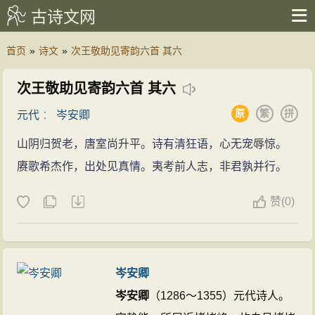
古诗文网
首页
»
诗文
»
次王敬助见寄韵六首 其六
次王敬助见寄韵六首 其六
原
繁
拼
元代
：
岑安卿
山阴归贺老，唐室尚升平。诗有清狂语，心无宠辱惊。
赓歌希杰作，出处见真情。夷考前人志，非君孰并行。
赞
(
0)
岑安卿
岑安卿
（1286～1355）元代诗人。