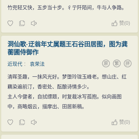
竹兜轻又快，五步当十步。彳亍阡陌间，牛与人争路。
赞
(
0)
洞仙歌·迂翁年丈属题王石谷田居图，图为龚
蘅圃侍御作
原
繁
拼
近现代
：
袁荣法
清晖圣趣，一抹风光好。梦堕玲珑玉峰老。想山庄、红
藕染遍前汀，香密处、酝酿诗情多少。
主人今健者，自拭缥题，时复裁冰写孤抱。似向画图
中，商略烟云，描摩出、田居新稿。
赞
(
0)