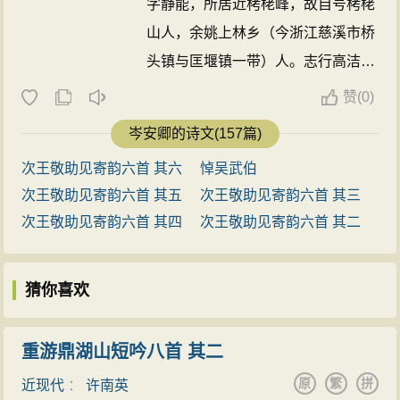
字静能，所居近栲栳峰，故自号栲栳
山人，余姚上林乡（今浙江慈溪市桥
头镇与匡堰镇一带）人。志行高洁，
穷阨以终，尝作《三哀诗》，吊宋遗
赞
(
0)
民之在里中者，寄托深远，脍炙人
岑安卿的诗文(157篇)
口。著有《栲栳山人集》三卷，《四
次王敬助见寄韵六首 其六
悼吴武伯
库总目》评其诗戛戛孤往，如其为
次王敬助见寄韵六首 其五
次王敬助见寄韵六首 其三
人。 ...
次王敬助见寄韵六首 其四
次王敬助见寄韵六首 其二
猜你喜欢
重游鼎湖山短吟八首 其二
原
繁
拼
近现代
：
许南英