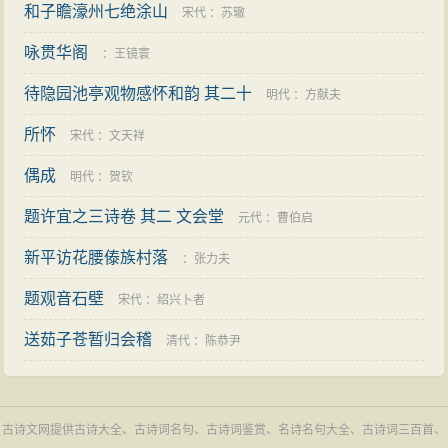
和子瞻濠州七绝涂山
宋代
：
苏辙
咏贯华阁
：
王镜寰
待隐园池亭观物感怀和韵 其二十
明代
：
方献夫
所怀
宋代
：
文天祥
偶成
明代
：
贺钦
题许宜之三诗卷 其二 文会堂
元代
：
曹伯启
新平访花腰傣族村落
：
张力夫
题观音石壁
宋代
：
绍兴卜者
送茹子苍暂归会稽
清代
：
陈恭尹
古诗文网提供古诗大全、古诗词名句、古诗词鉴赏、名诗名句大全、古诗词三百首、