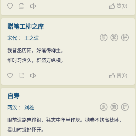
赞
(
0)
赠笔工柳之庠
原
繁
拼
宋代
：
王之道
我昔丞历阳，好笔得柳生。
维时习治久，群盗方纵横。
赞
(
0)
自寿
原
繁
拼
两汉
：
刘雄
眼前道路岂徘徊，猛志中年半作灰。抛卷不妨高枕卧，
看山时觉好怀开。