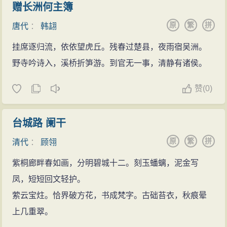
赠长洲何主簿
原
繁
拼
唐代
：
韩翃
挂席逐归流，依依望虎丘。残春过楚县，夜雨宿吴洲。
野寺吟诗入，溪桥折笋游。到官无一事，清静有诸侯。
赞
(
0)
台城路 阑干
原
繁
拼
清代
：
顾翎
紫桐廊畔春如画，分明碧城十二。刻玉蟠螭，泥金写
凤，短短回文轻护。
萦云宝炷。恰界破方花，书成梵字。古础苔衣，秋痕晕
上几重翠。