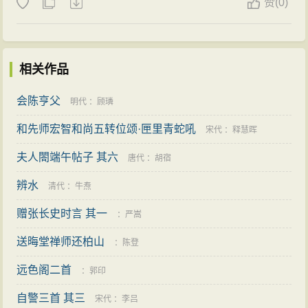
赞
(
0)
相关作品
会陈亨父
明代
：
顾璘
和先师宏智和尚五转位颂·匣里青蛇吼
宋代
：
释慧晖
夫人閤端午帖子 其六
唐代
：
胡宿
辨水
清代
：
牛焘
赠张长史时言 其一
：
严嵩
送晦堂禅师还柏山
：
陈登
远色阁二首
：
郭印
自警三首 其三
宋代
：
李吕