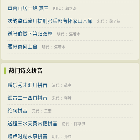
重葺山居十绝 其三
明代
：
郭之奇
次韵监试潼川提刑张兵部有怀家山木犀
宋代
：
魏了翁
送张伯徵下第归双林
明代
：
湛若水
题扇寄何上舍
明代
：
湛若水
热门诗文拼音
赠乐秀才汇川拼音
清代
：
戴亨
颂古二十四首拼音
宋代
：
释胜
绝句拼音
元代
：
贡奎
送程三水天翼内擢拼音
清代
：
陈恭尹
赠卢时赐从事拼音
明代
：
孙绪