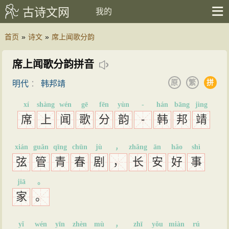
古诗文网
我的
首页
»
诗文
»
席上闻歌分韵
席上闻歌分韵拼音
原
繁
拼
明代
：
韩邦靖
xí
shàng
wén
gē
fēn
yùn
-
hán
bāng
jìng
席
上
闻
歌
分
韵
-
韩
邦
靖
xián
guǎn
qīng
chūn
jù
，
zhǎng
ān
hǎo
shì
弦
管
青
春
剧
，
长
安
好
事
jiā
。
家
。
yǐ
wén
yīn
zhèn
mù
，
zhī
yǒu
miàn
rú