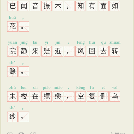
已
闻
音
振
木
，
知
有
面
如
huā
。
花
。
yuàn
jìng
lái
yí
jìn
，
fēng
huí
qù
zhuǎn
院
静
来
疑
近
，
风
回
去
转
shē
。
赊
。
zhū
lóu
zài
piāo
miǎo
，
kōng
fù
cè
wū
朱
楼
在
缥
缈
，
空
复
侧
乌
shā
。
纱
。