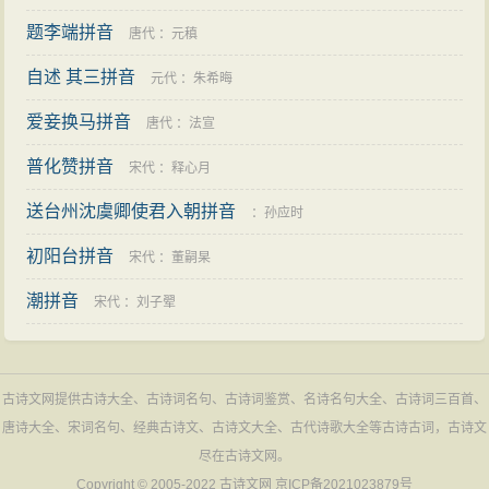
题李端拼音
唐代
：
元稹
自述 其三拼音
元代
：
朱希晦
爱妾换马拼音
唐代
：
法宣
普化赞拼音
宋代
：
释心月
送台州沈虞卿使君入朝拼音
：
孙应时
初阳台拼音
宋代
：
董嗣杲
潮拼音
宋代
：
刘子翚
古诗文网提供古诗大全、古诗词名句、古诗词鉴赏、名诗名句大全、古诗词三百首、
唐诗大全、宋词名句、经典古诗文、古诗文大全、古代诗歌大全等古诗古词，古诗文
尽在古诗文网。
Copyright © 2005-2022
古诗文网
京ICP备2021023879号