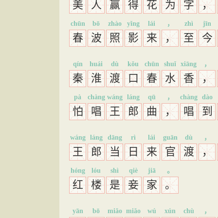
美
人
赢
得
花
为
字
，
chūn
bō
zhào
yǐng
lái
，
zhì
jīn
春
波
照
影
来
，
至
今
qín
huái
dù
kǒu
chūn
shuǐ
xiāng
，
秦
淮
渡
口
春
水
香
，
pà
chàng
wáng
láng
qū
，
chàng
dào
怕
唱
王
郎
曲
，
唱
到
wáng
láng
dāng
rì
lái
guān
dù
，
王
郎
当
日
来
官
渡
，
hóng
lóu
shì
qiè
jiā
。
红
楼
是
妾
家
。
yān
bō
miǎo
miǎo
wú
xún
chù
，