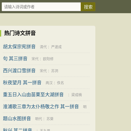
热门诗文拼音
胡太保宗宪拼音
清代
：
严遂成
句 其三拼音
宋代
：
欧阳修
西兴渡口雪拼音
宋代
：
苏泂
秋夜望月 其一拼音
两汉
：
佚名
重五日入山由苗栗至大湖拼音
：
梁成楠
淮浦歌三章为太仆杨敬之作 其一拼音
明
题山水图拼音
代
：
边贡
明代
：
苏葵
秋兴 其二拼音