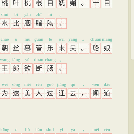
桃
叶
桃
根
自
妩
媚
。
一
自
shuǐ
bǐ
yān
zhī
nì
。
水
比
胭
脂
腻
。
cháo
sī
mù
guǎn
lè
wèi
yāng
。
chuán
niáng
朝
丝
暮
管
乐
未
央
。
船
娘
wáng
láng
yù
duàn
cháng
。
王
郎
欲
断
肠
。
wèi
sòng
měi
rén
guò
jiāng
qù
，
wén
dào
为
送
美
人
过
江
去
，
闻
道
kōng
zì
liú
lián
shuǐ
yī
yá
，
měi
rén