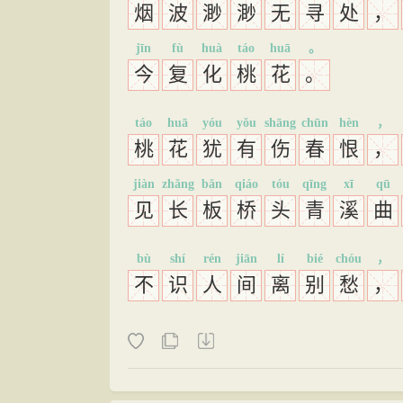
烟
波
渺
渺
无
寻
处
，
jīn
fù
huà
táo
huā
。
今
复
化
桃
花
。
táo
huā
yóu
yǒu
shāng
chūn
hèn
，
桃
花
犹
有
伤
春
恨
，
jiàn
zhǎng
bǎn
qiáo
tóu
qīng
xī
qū
见
长
板
桥
头
青
溪
曲
bù
shí
rén
jiān
lí
bié
chóu
，
不
识
人
间
离
别
愁
，