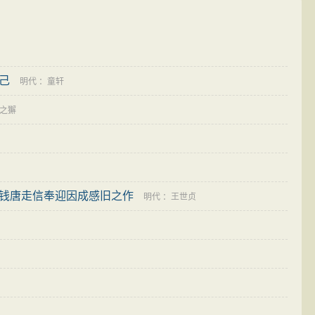
己
明代
：
童轩
之獬
钱唐走信奉迎因成感旧之作
明代
：
王世贞