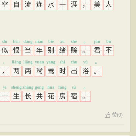
空
自
流
连
水
一
涯
，
美
人
shì
hèn
dāng
nián
bié
xù
shē
。
jūn
bù
似
恨
当
年
别
绪
赊
。
君
不
，
liǎng
liǎng
yuān
yāng
shí
chū
yù
。
，
两
两
鸳
鸯
时
出
浴
。
yī
shēng
zhǎng
gòng
huā
fáng
sù
。
一
生
长
共
花
房
宿
。
赞
(
0)