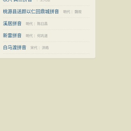
：
王九思
桃源县送颜以仁回鼎城拼音
明代
：
魏观
溪居拼音
明代
：
陈曰昌
新雷拼音
明代
：
何巩道
白马渡拼音
宋代
：
洪皓