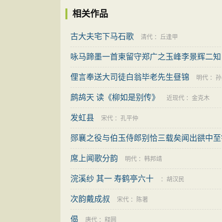
相关作品
古大夫宅下马石歌
清代
：
丘逢甲
咏马蹄墨一首柬留守郑广之玉峰李景辉二知
俚言奉送大司徒白翁毕老先生昼锦
明代
：
孙
鹧鸪天 读《柳如是别传》
近现代
：
金克木
发虹县
宋代
：
孔平仲
郧襄之役与伯玉侍郎别恰三载矣闻出谼中至
席上闻歌分韵
明代
：
韩邦靖
浣溪纱 其一 寿鹤亭六十
：
胡汉民
次韵戴成叔
宋代
：
陈著
偈
唐代
：
释圆