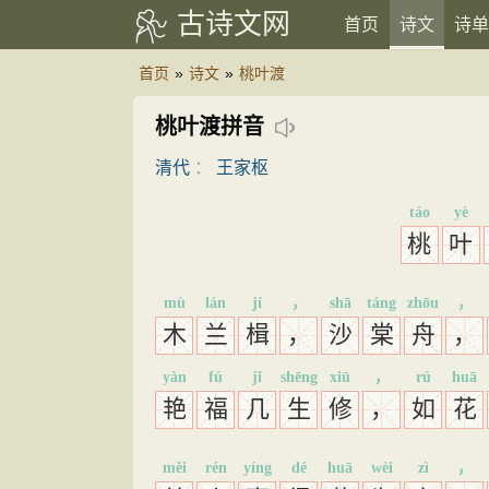
古诗文网
首页
诗文
诗单
首页
»
诗文
»
桃叶渡
桃叶渡拼音
清代
：
王家枢
táo
yè
桃
叶
mù
lán
jí
，
shā
táng
zhōu
，
木
兰
楫
，
沙
棠
舟
，
yàn
fú
jǐ
shēng
xiū
，
rú
huā
艳
福
几
生
修
，
如
花
měi
rén
yíng
dé
huā
wèi
zì
，