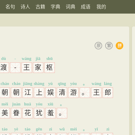
名句
诗人
古籍
字典
词典
成语
我的
原
繁
拼
dù
-
wáng
jiā
shū
渡
-
王
家
枢
cháo
cháo
jiāng
shàng
yú
qīng
yóu
。
wáng
láng
朝
朝
江
上
娱
清
游
。
王
郎
měi
juàn
huā
yóu
xiū
。
美
眷
花
犹
羞
。
táo
yè
táo
gēn
zì
wǔ
mèi
。
yī
zì