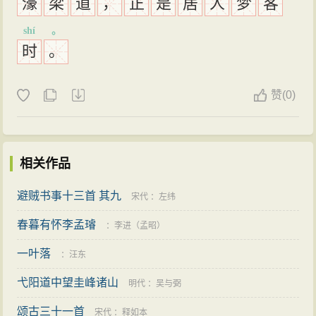
濠
梁
道
，
正
是
居
人
梦
客
shí
。
时
。
赞
(
0)
相关作品
避贼书事十三首 其九
宋代
：
左纬
春暮有怀李孟璿
：
李进（孟昭）
一叶落
：
汪东
弋阳道中望圭峰诸山
明代
：
吴与弼
颂古三十一首
宋代
：
释如本