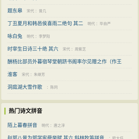
题东皋
宋代
：
曾几
丁丑夏月和韩邑侯喜雨二绝句 其二
明代
：
毕自严
咏白兔
明代
：
李梦阳
时宰生日诗三十绝 其六
宋代
：
周紫芝
酬杨比部员外暮宿琴堂朝跻书阁率尔见赠之作（作王
维）
淮客
唐代
：
卢照邻
宋代
：
朱继芳
洞庭湖大雪作歌
：
陈同
热门诗文拼音
陌上暮春拼音
明代
：
唐之淳
赵郭八景为郭学宪舜举赋 其六 斜林牧笛拼音
：
欧大任