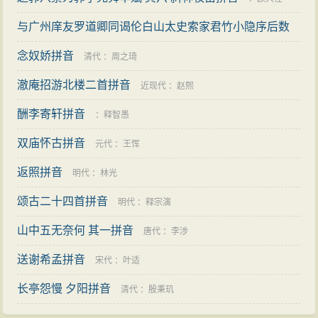
与广州庠友罗道卿同谒伦白山太史索家君竹小隐序后数
日赋一绝以速之拼音
念奴娇拼音
明代
：
张天赋
清代
：
周之琦
澈庵招游北楼二首拼音
近现代
：
赵熙
酬李寄轩拼音
：
释智愚
双庙怀古拼音
元代
：
王恽
返照拼音
明代
：
林光
颂古二十四首拼音
明代
：
释宗演
山中五无奈何 其一拼音
唐代
：
李涉
送谢希孟拼音
宋代
：
叶适
长亭怨慢 夕阳拼音
清代
：
殷秉玑