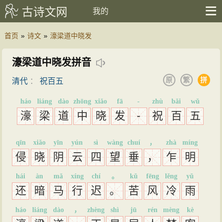
古诗文网
我的
首页
»
诗文
»
濠梁道中晓发
濠梁道中晓发拼音
原
繁
拼
清代
：
祝百五
háo
liáng
dào
zhōng
xiǎo
fā
-
zhù
bǎi
wǔ
濠
梁
道
中
晓
发
-
祝
百
五
qīn
xiǎo
yīn
yún
sì
wàng
chuí
，
zhà
míng
侵
晓
阴
云
四
望
垂
，
乍
明
hái
àn
mǎ
xíng
chí
。
kǔ
fēng
lěng
yǔ
还
暗
马
行
迟
。
苦
风
冷
雨
háo
liáng
dào
，
zhèng
shì
jū
rén
mèng
kè