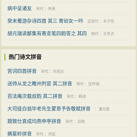
病中呈诸友
宋代
：
朱熹
癸未蜀游杂诗四首 其三 寄幼女一吟
近现代
：
丰子恺
胡元瑞读鄙集有寄走笔四韵答之 其四
明代
：
王世贞
热门诗文拼音
宫词四首拼音
宋代
：
刘克庄
送帅从龙之睢州判官 其二拼音
明代
：
区怀瑞
百法庵次载叔韵 其二拼音
宋代
：
韩淲
大司徒白翁毕老先生蒙恩予告敬赋拼音
：
潘光祖
题致仕袁成均燕申亭拼音
宋代
：
吕陶
摘星岭拼音
宋代
：
洪适