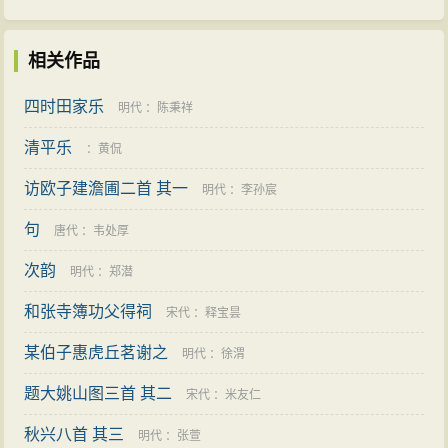
相关作品
四时田家乐
明代
：
陈秉祥
清平乐
：
黄侃
访欧子建澹圃二首 其一
明代
：
李孙宸
句
唐代
：
韦处厚
次韵
明代
：
郑潜
和张寺簿功父得祠
宋代
：
释宝昙
某伯子惠虎丘茗谢之
明代
：
徐渭
题大姚山图三首 其二
宋代
：
米友仁
秋兴八首 其三
明代
：
张萱