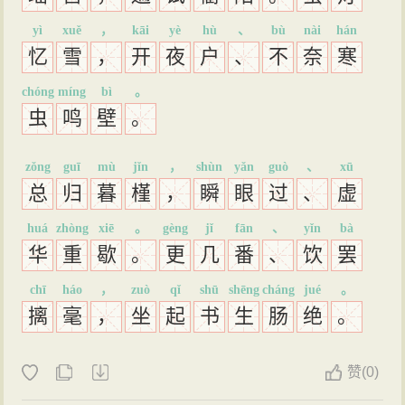
yì
xuě
，
kāi
yè
hù
、
bù
nài
hán
忆
雪
，
开
夜
户
、
不
奈
寒
chóng
míng
bì
。
虫
鸣
壁
。
zǒng
guī
mù
jǐn
，
shùn
yǎn
guò
、
xū
总
归
暮
槿
，
瞬
眼
过
、
虚
huá
zhòng
xiē
。
gèng
jǐ
fān
、
yǐn
bà
华
重
歇
。
更
几
番
、
饮
罢
chī
háo
，
zuò
qǐ
shū
shēng
cháng
jué
。
摛
毫
，
坐
起
书
生
肠
绝
。
赞
(
0)