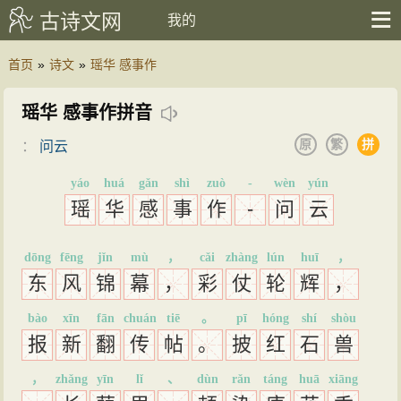
古诗文网
我的
首页
»
诗文
»
瑶华 感事作
瑶华 感事作拼音
原
繁
拼
：
问云
yáo
huá
gǎn
shì
zuò
-
wèn
yún
瑶
华
感
事
作
-
问
云
dōng
fēng
jǐn
mù
，
cǎi
zhàng
lún
huī
，
东
风
锦
幕
，
彩
仗
轮
辉
，
bào
xīn
fān
chuán
tiē
。
pī
hóng
shí
shòu
报
新
翻
传
帖
。
披
红
石
兽
，
zhǎng
yīn
lǐ
、
dùn
rǎn
táng
huā
xiāng