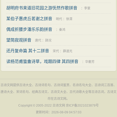
胡明府书来道旧花园之游怃然作歌拼音
：
李蓘
某伯子惠虎丘茗谢之拼音
明代
：
徐渭
偶成折腰步潘乐乐韵拼音
：
秦鸿
望简寂观拼音
唐代
：
顾况
还丹复命篇 其十二拼音
宋代
：
薛道光
读杨范甫蛰盦诗草，戏题四律 其四拼音
：
华蘅芳
古诗文网提供古诗大全、古诗词名句、古诗词鉴赏、名诗名句大全、古诗词三百首、
唐诗大全、宋词名句、经典古诗文、古诗文大全、古代诗歌大全等古诗古词，古诗文
尽在古诗文网。
Copyright © 2005-2022
古诗文网
京ICP备2021023879号
更新时间：2026-08-09 04:57:03