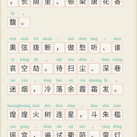
，
长
荫
里
、
顿
染
唐
花
香
fù
。
馥
。
xūn
xián
bō
duàn
，
zuò
chóu
tīng
、
shuí
熏
弦
拨
断
，
做
愁
听
、
谁
āi
kōng
jié
。
dài
sǎo
chén
、
shēn
xiàng
哀
空
劫
。
待
扫
尘
、
深
巷
mí
yān
，
lěng
luò
yú
xiá
shuāng
fā
。
迷
烟
，
冷
落
余
霞
霜
发
。
huáng
huáng
huǒ
shù
lián
xīng
，
dòu
zhū
kǎn
煌
煌
火
树
连
星
，
斗
朱
槛
yáo
gōng
，
biàn
shì
qú
mò
。
yíng
dēng
瑶
宫
，
遍
试
衢
陌
。
萤
灯