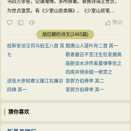
书四万余卷，记诵淹博，多所撰著。曾携诗谒王世贞，
为世贞激赏。有《少室山房类稿》、《少室山房笔
丛》、《诗薮》。 ...
赞
(
2)
胡应麟的诗文(2465篇)
抵新安访汪司马伯玉八首 其
题唐山人莲叶舟二首 其一
七
歌者屡召不至汪生狂发据高
座剧谈水浒传奚童弹筝佐之
四席并倾余赋一绝赏之
送张大参知睿父擢江右廉访
答郭方伯舜举 其二
四律 其一
答郭方伯舜举 其一
猜你喜欢