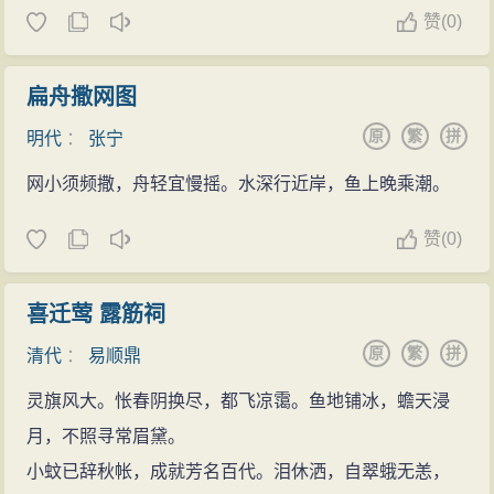
赞
(
0)
扁舟撒网图
原
繁
拼
明代
：
张宁
网小须频撒，舟轻宜慢摇。水深行近岸，鱼上晚乘潮。
赞
(
0)
喜迁莺 露筋祠
原
繁
拼
清代
：
易顺鼎
灵旗风大。怅春阴换尽，都飞凉霭。鱼地铺冰，蟾天浸
月，不照寻常眉黛。
小蚊已辞秋帐，成就芳名百代。泪休洒，自翠蛾无恙，