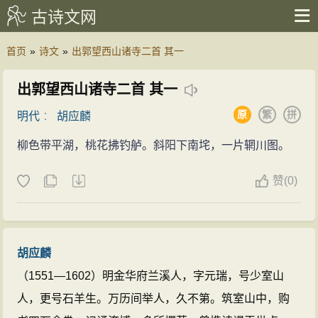
古诗文网
首页
»
诗文
»
出郭望西山诸寺二首 其一
出郭望西山诸寺二首 其一
原
繁
拼
明代
：
胡应麟
柳色带平湖，桃花拂钓舻。斜阳下南垞，一片辋川图。
赞
(
0)
胡应麟
（1551—1602）明金华府兰溪人，字元瑞，号少室山
人，更号石羊生。万历间举人，久不第。筑室山中，购