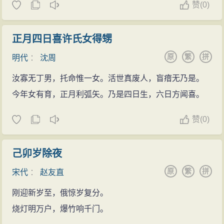
赞
(
0)
正月四日喜许氏女得甥
原
繁
拼
明代
：
沈周
汝寡无丁男，托命惟一女。活世真废人，盲瘖无乃是。
今年女有育，正月利弧矢。乃是四日生，六日方闻喜。
赞
(
0)
己卯岁除夜
原
繁
拼
宋代
：
赵友直
刚迎新岁至，俄惊岁复分。
烧灯明万户，爆竹响千门。