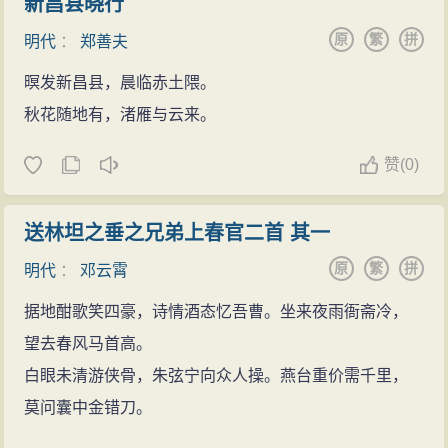
新昌县晓行
原
繁
拼
明代
：
郑善夫
暝发新昌县，晨临赤土隈。
秋花随地有，渚雁与云来。
赞
(
0)
送林坦之垂之兄弟上春官二首 其一
原
繁
拼
明代
：
邓云霄
据地酣歌笑四豪，诗情酒态忆吾曹。坐来夜雨衙斋冷，
望去春风马首高。
白眼未清游侠骨，朱弦宁向众人操。燕台重价需千里，
莫问囊中金错刀。