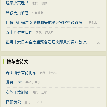
送李少宾赴举
唐代
：
皎然
题徐氏贞节卷
：
何乔新
自杭飞赴福建安溪做湖头赋终评贪吹空调致病
：
吴金水
五十九岁生日作
清代
：
屈大均
正月十六日奉皇太后瀛台看烟火即景灯词八首 其二
：
弘
历
推荐古诗文
寿固山永言尚将军
明代
：
释今无
漫兴 十六
元代
：
王冕
次韵玉汝谢橘
明代
：
王鏊
怀顾黄公
清代
：
王又旦