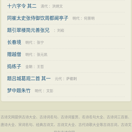
十六字令 其二
清代
：
洪炳文
同崔太史张侍御饮周都阃亭子
明代
：
何景明
题引翠楼简元善张兄
：
刘崧
长春境
明代
：
张宁
赠越僧
明代
：
张元凯
捣练子
金朝
：
王哲
题吕城葛观二首 其一
元代
：
萨都剌
梦中题朱竹
明代
：
文彭
古诗文网提供古诗大全、古诗词名句、古诗词鉴赏、名诗名句大全、古诗词三百首、
唐诗大全、宋词名句、经典古诗文、古诗文大全、古代诗歌大全等古诗古词，古诗文