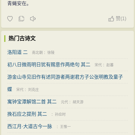
青蝇安在。
赞
(
1)
热门古诗文
洛阳道 二
南北朝
：
徐陵
初八日微雨明日犹有赐意作两绝句 其二
宋代
：
赵蕃
游金山寺见旧作有述同游者两谢君方子公张明教及童子
二仲也
蝶
明代
：
袁宏道
宋代
：
刘克庄
寓钟宝潭解馆二首 其二
元代
：
胡天游
挽石应之提刑 其二
：
孙应时
西江月·大道古今一脉
：
王惟一