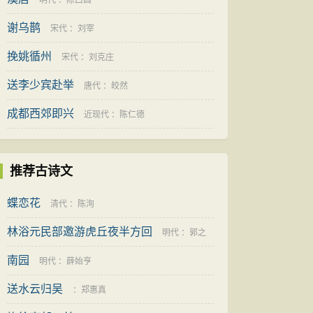
明代
：
陈曰昌
谢乌鹊
宋代
：
刘宰
挽姚循州
宋代
：
刘克庄
送李少宾赴举
唐代
：
皎然
成都西郊即兴
近现代
：
陈仁德
推荐古诗文
蝶恋花
清代
：
陈洵
林浴元民部邀游虎丘夜半方回
明代
：
郭之
南园
奇
明代
：
薛始亨
送水云归吴
：
郑惠真