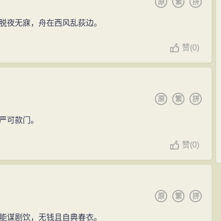
原
繁
拼
脱夜无寐，舟在西风乱荻边。
赞
(
0)
原
繁
拼
严可款门。
赞
(
0)
原
繁
拼
能谋剧饮，无钱且自典春衣。