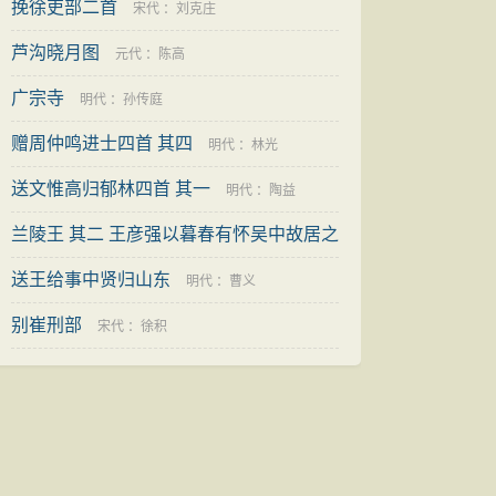
挽徐吏部二首
宋代
：
刘克庄
芦沟晓月图
元代
：
陈高
广宗寺
明代
：
孙传庭
赠周仲鸣进士四首 其四
明代
：
林光
送文惟高归郁林四首 其一
明代
：
陶益
兰陵王 其二 王彦强以暮春有怀吴中故居之
作见示，此公蜀故家，因以蜀语次韵答之
送王给事中贤归山东
明代
：
曹义
别崔刑部
元代
：
邵亨贞
宋代
：
徐积