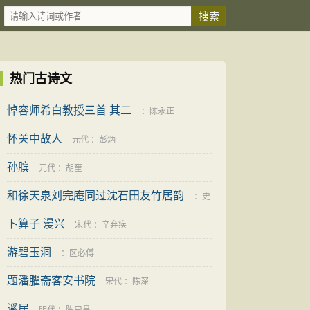
热门古诗文
悼容师希白教授三首 其二
：
陈永正
怀关中故人
元代
：
彭炳
孙膑
元代
：
胡奎
和徐天泉刘完庵同过沈石田友竹居韵
：
史
卜算子 漫兴
鉴
宋代
：
辛弃疾
游碧玉洞
：
区必傅
题潘臞斋客安书院
宋代
：
陈深
溪居