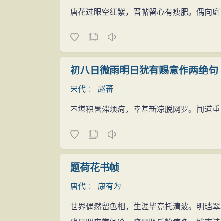
唐花过眼空红紫，晋帖留心有瘦肥。偶向庭
初八日微雨明日犹有赐意作两绝句
宋代
：
赵蕃
不堪积暑滞烦疴，幸甚新凉脱网罗。闻道重
题荷花书帧
唐代
：
康有为
世界偶然留色相，生涯毕竟托清波。明珰翠