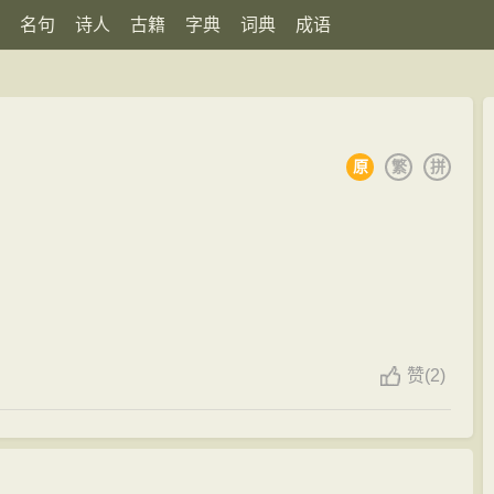
名句
诗人
古籍
字典
词典
成语
原
繁
拼
赞
(
2)