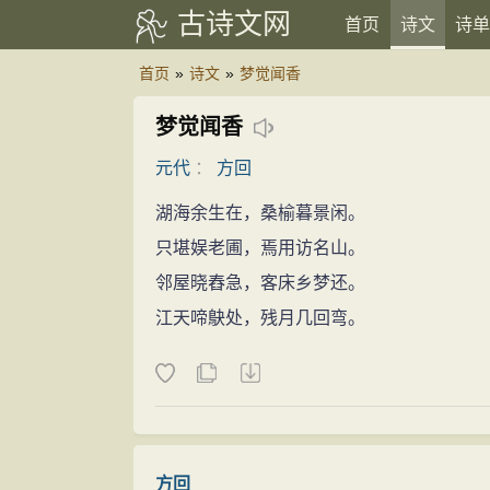
古诗文网
首页
诗文
诗单
首页
»
诗文
»
梦觉闻香
梦觉闻香
元代
：
方回
湖海余生在，桑榆暮景闲。
只堪娱老圃，焉用访名山。
邻屋晓舂急，客床乡梦还。
江天啼鴃处，残月几回弯。
方回