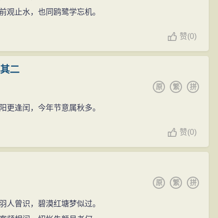
前观止水，也同鸥鹭学忘机。
赞
(
0)
 其二
原
繁
拼
阳更逢闰，今年节意属秋多。
赞
(
0)
原
繁
拼
羽人曾识，碧漠红塘梦似过。