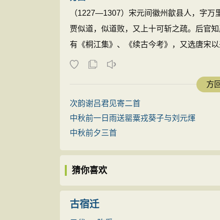
（1227—1307）宋元间徽州歙县人，
贾似道，似道败，又上十可斩之疏。后官知
有《桐江集》、《续古今考》，又选唐宋以来
方回
次韵谢吕君见寄二首
中秋前一日雨送罂粟戎葵子与刘元煇
中秋前夕三首
猜你喜欢
古宿迁