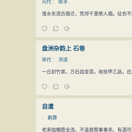
元代
：
陈孚
淮水东流古宿迁，荒郊千里绝人烟。征衣不
盘洲杂韵上 石巷
宋代
：
洪适
一丘封竹弟，万石齿金昆。收拾甲乙品，庄
自遣
：
鹤算
老来拙懒愿全违，不道衰颓事事非。有酒可